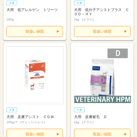
犬用 低アレルゲン トリーツ
犬用 低分子アシストプラス Ｃ
ＯＤ－ＨＹ
180g
2kg (ドライ)
取扱い病院
取扱い病院
犬用 皮膚アシスト ＣＤＷ
犬用 皮膚被毛 Ｄ
100g×7 (ウェット/トレイ)
1kg (ドライ)
取扱い病院
取扱い病院