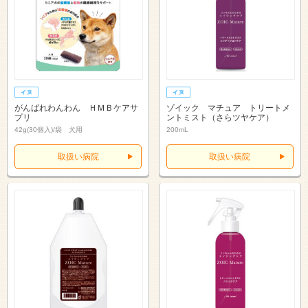
がんばれわんわん ＨＭＢケアサ
ゾイック マチュア トリートメ
プリ
ントミスト（さらツヤケア）
42g(30個入)/袋 犬用
200mL
取扱い病院
取扱い病院