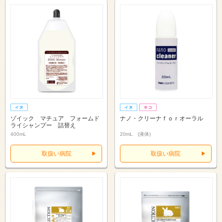
ゾイック マチュア フォームド
ナノ・クリーナｆｏｒオーラル
ライシャンプー 詰替え
400mL
20mL (液体)
取扱い病院
取扱い病院