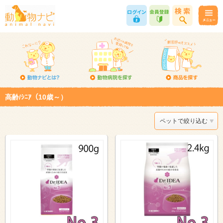
高齢/ｼﾆｱ（10歳～）
ペットで絞り込む