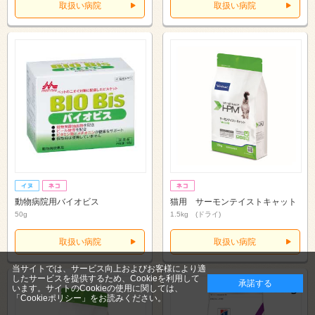
取扱い病院
取扱い病院
動物病院用バイオビス
猫用 サーモンテイストキャット
50g
1.5kg (ドライ)
取扱い病院
取扱い病院
当サイトでは、サービス向上およびお客様により適
したサービスを提供するため、Cookieを利用して
承諾する
います。サイトのCookieの使用に関しては、
「Cookieポリシー」
をお読みください。