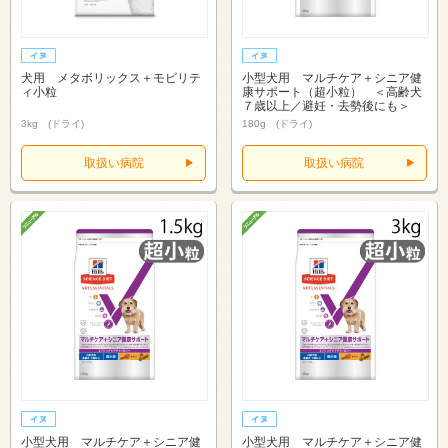
犬用 メタボリックス＋モビリテ
小型犬用 マルチケア＋シニア健
ィ小粒
康サポート（超小粒） ＜高齢犬
７歳以上／避妊・去勢後にも＞
3kg (ドライ)
180g (ドライ)
取扱い病院
取扱い病院
小型犬用 マルチケア＋シニア健
小型犬用 マルチケア＋シニア健