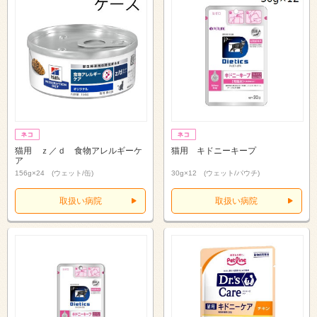
猫用 ｚ／ｄ 食物アレルギーケ
猫用 キドニーキープ
ア
156g×24 (ウェット/缶)
30g×12 (ウェット/パウチ)
取扱い病院
取扱い病院