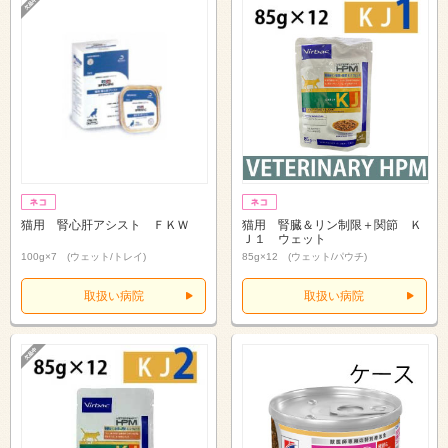
猫用 腎心肝アシスト ＦＫＷ
猫用 腎臓＆リン制限＋関節 Ｋ
Ｊ１ ウェット
100g×7 (ウェット/トレイ)
85g×12 (ウェット/パウチ)
取扱い病院
取扱い病院