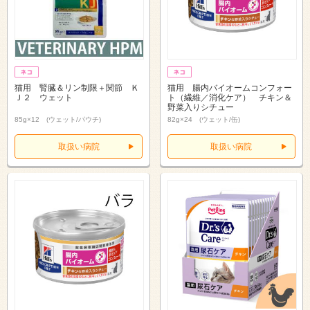
猫用 腎臓＆リン制限＋関節 Ｋ
猫用 腸内バイオームコンフォー
Ｊ２ ウェット
ト（繊維／消化ケア） チキン＆
野菜入りシチュー
85g×12 (ウェット/パウチ)
82g×24 (ウェット/缶)
取扱い病院
取扱い病院