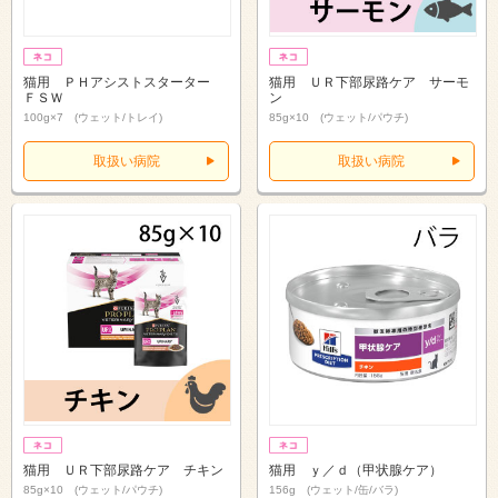
猫用 ＰＨアシストスターター
猫用 ＵＲ下部尿路ケア サーモ
ＦＳＷ
ン
100g×7 (ウェット/トレイ)
85g×10 (ウェット/パウチ)
取扱い病院
取扱い病院
猫用 ＵＲ下部尿路ケア チキン
猫用 ｙ／ｄ（甲状腺ケア）
85g×10 (ウェット/パウチ)
156g (ウェット/缶/バラ)