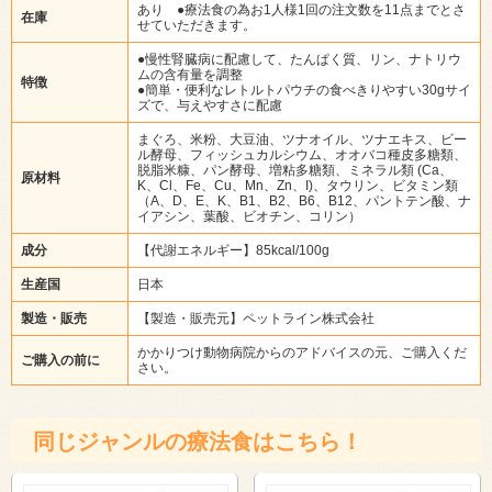
あり ●療法食の為お1人様1回の注文数を11点までとさ
在庫
せていただきます。
●慢性腎臓病に配慮して、たんぱく質、リン、ナトリウ
ムの含有量を調整
特徴
●簡単・便利なレトルトパウチの食べきりやすい30gサイ
ズで、与えやすさに配慮
まぐろ、米粉、大豆油、ツナオイル、ツナエキス、ビー
ル酵母、フィッシュカルシウム、オオバコ種皮多糖類、
脱脂米糠、パン酵母、増粘多糖類、ミネラル類 (Ca、
原材料
K、Cl、Fe、Cu、Mn、Zn、I)、タウリン、ビタミン類
（A、D、E、K、B1、B2、B6、B12、パントテン酸、ナ
イアシン、葉酸、ビオチン、コリン）
成分
【代謝エネルギー】85kcal/100g
生産国
日本
製造・販売
【製造・販売元】ペットライン株式会社
かかりつけ動物病院からのアドバイスの元、ご購入くだ
ご購入の前に
さい。
同じジャンルの療法食はこちら！