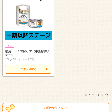
猫用 ＮＦ腎臓ケア（中期以降ス
テージ）
156g×3缶 (ウェット/缶)
取扱い病院
スマートフォン |
PC
ページトップへ
動物ナビについて