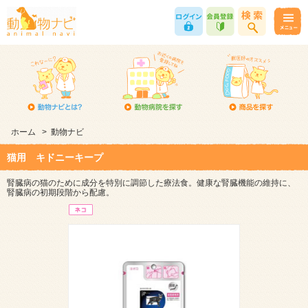
ホーム
>
動物ナビ
猫用 キドニーキープ
腎臓病の猫のために成分を特別に調節した療法食。健康な腎臓機能の維持に、
腎臓病の初期段階から配慮。