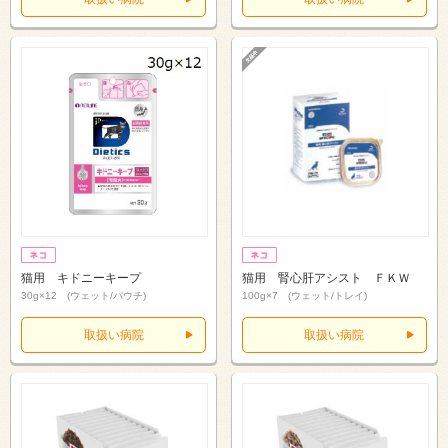
猫用 キドニーキープ
猫用 腎心肝アシスト ＦＫＷ
30g×12 (ウェット/パウチ)
100g×7 (ウェット/トレイ)
取扱い病院
取扱い病院