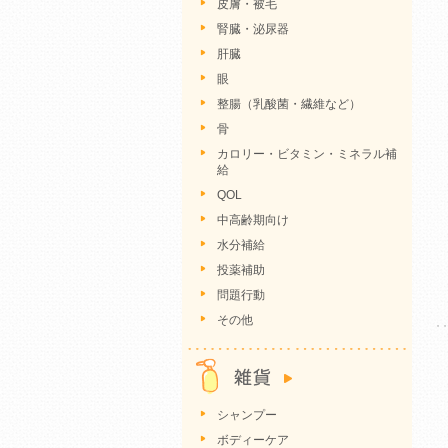
皮膚・被毛
腎臓・泌尿器
肝臓
眼
整腸（乳酸菌・繊維など）
骨
カロリー・ビタミン・ミネラル補
給
QOL
中高齢期向け
水分補給
投薬補助
問題行動
その他
シャンプー
ボディーケア