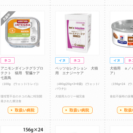
アニモンダインテグラプロ
ベッツセレクション 犬猫
犬猫用 ａ／
テクト 猫用 腎臓ケア
用 エナジーケア
ア）
七面鳥
（100g (ウェット/トレイ)）
（480g(20g×3×8袋) (ウェット/
（156g×24 (
パウチ)）
慢性腎不全のネコの為に特別開
犬猫用カロリー補完食
食欲不振時の栄
発された療法食