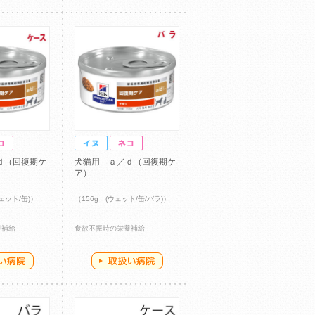
ｄ（回復期ケ
犬猫用 ａ／ｄ（回復期ケ
ア）
ウェット/缶)）
（156g (ウェット/缶/バラ)）
養補給
食欲不振時の栄養補給