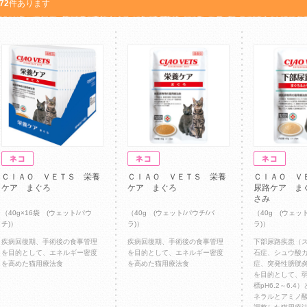
72
件あります
ＣＩＡＯ ＶＥＴＳ 栄養
ＣＩＡＯ ＶＥＴＳ 栄養
ＣＩＡＯ Ｖ
ケア まぐろ
ケア まぐろ
尿路ケア ま
さみ
（40g×16袋 (ウェット/パウ
（40g (ウェット/パウチ/バ
（40g (ウェッ
チ)）
ラ)）
ラ)）
疾病回復期、手術後の食事管理
疾病回復期、手術後の食事管理
下部尿路疾患（
を目的として、エネルギー密度
を目的として、エネルギー密度
石症、シュウ酸
を高めた猫用療法食
を高めた猫用療法食
症、突発性膀胱
を目的として、
標pH6.2～6.
ネラルとアミノ