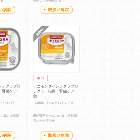
法食
調整した猫用療法食
ンテグラプロ
アニモンダインテグラプロ
用 腎臓ケア
テクト 猫用 腎臓ケア
鶏
ット/トレイ)）
（100g (ウェット/トレイ)）
コの為に特別開
慢性腎不全のネコの為に特別開
発された療法食