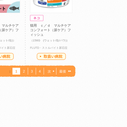
 マルチケア
猫用 ｃ／ｄ マルチケア
（尿ケア）フ
コンフォート（尿ケア）フ
ィッシュ
ウェット/缶)）
（156G (ウェット/缶/バラ)）
ルバイト尿石症
FLUTD・ストルバイト尿石症
：
1
2
3
4
次
最後