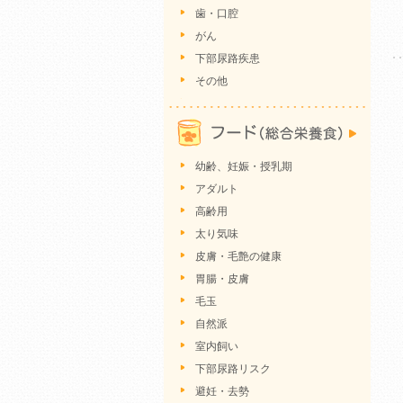
歯・口腔
がん
下部尿路疾患
その他
幼齢、妊娠・授乳期
アダルト
高齢用
太り気味
皮膚・毛艶の健康
胃腸・皮膚
毛玉
自然派
室内飼い
下部尿路リスク
避妊・去勢