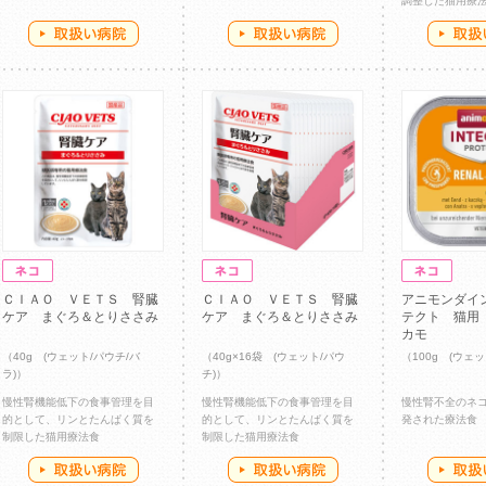
調整した猫用療
ＣＩＡＯ ＶＥＴＳ 腎臓
ＣＩＡＯ ＶＥＴＳ 腎臓
アニモンダイ
ケア まぐろ＆とりささみ
ケア まぐろ＆とりささみ
テクト 猫
カモ
（40g (ウェット/パウチ/バ
（40g×16袋 (ウェット/パウ
（100g (ウェ
ラ)）
チ)）
慢性腎機能低下の食事管理を目
慢性腎機能低下の食事管理を目
慢性腎不全のネ
的として、リンとたんぱく質を
的として、リンとたんぱく質を
発された療法食
制限した猫用療法食
制限した猫用療法食