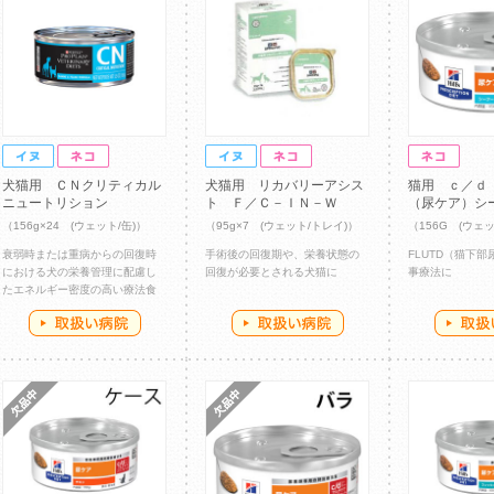
犬猫用 ＣＮクリティカル
犬猫用 リカバリーアシス
猫用 ｃ／ｄ
ニュートリション
ト Ｆ／Ｃ－ＩＮ－Ｗ
（尿ケア）シ
（156g×24 (ウェット/缶)）
（95g×7 (ウェット/トレイ)）
（156G (ウェッ
衰弱時または重病からの回復時
手術後の回復期や、栄養状態の
FLUTD（猫下
における犬の栄養管理に配慮し
回復が必要とされる犬猫に
事療法に
たエネルギー密度の高い療法食