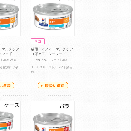
 マルチケア
猫用 ｃ／ｄ マルチケア
ーフード
（尿ケア）シーフード
ト/缶/バラ)）
（156G×24 (ウェット/缶)）
部尿路疾患）の食
ＦＬＵＴＤ／ストルバイト尿石
症