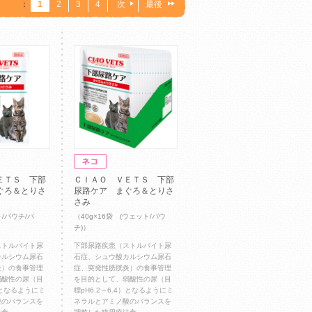
：
1
2
3
4
次
最後
ＥＴＳ 下部
ＣＩＡＯ ＶＥＴＳ 下部
ぐろ＆とりさ
尿路ケア まぐろ＆とりさ
さみ
ト/パウチ/バ
（40g×16袋 (ウェット/パウ
チ)）
ストルバイト尿
下部尿路疾患（ストルバイト尿
カルシウム尿石
石症、シュウ酸カルシウム尿石
炎）の食事管理
症、突発性膀胱炎）の食事管理
弱酸性の尿（目
を目的として、弱酸性の尿（目
4）となるようにミ
標pH6.2～6.4）となるようにミ
酸のバランスを
ネラルとアミノ酸のバランスを