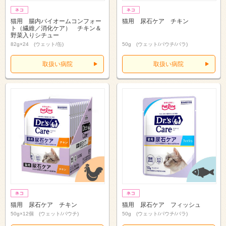
猫用 腸内バイオームコンフォー
猫用 尿石ケア チキン
ト（繊維／消化ケア） チキン＆
野菜入りシチュー
82g×24 (ウェット/缶)
50g (ウェット/パウチ/バラ)
取扱い病院
取扱い病院
猫用 尿石ケア チキン
猫用 尿石ケア フィッシュ
50g×12個 (ウェット/パウチ)
50g (ウェット/パウチ/バラ)