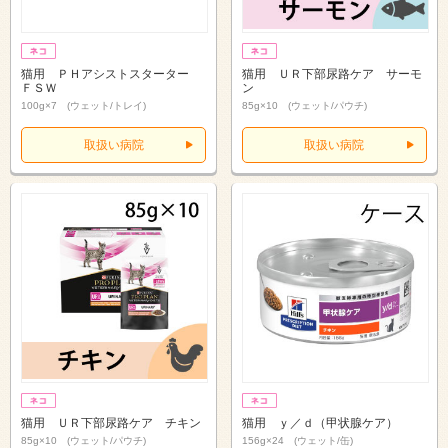
猫用 ＰＨアシストスターター
猫用 ＵＲ下部尿路ケア サーモ
ＦＳＷ
ン
100g×7 (ウェット/トレイ)
85g×10 (ウェット/パウチ)
取扱い病院
取扱い病院
猫用 ＵＲ下部尿路ケア チキン
猫用 ｙ／ｄ（甲状腺ケア）
85g×10 (ウェット/パウチ)
156g×24 (ウェット/缶)