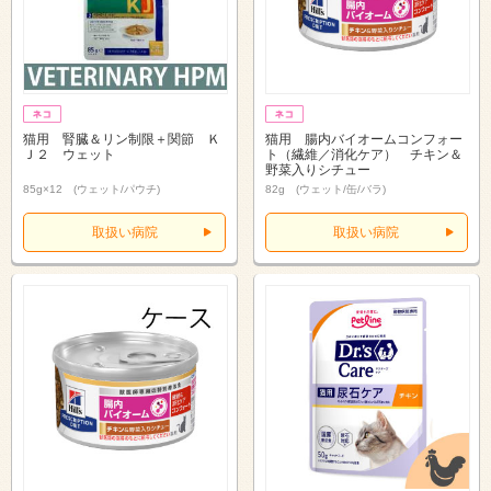
猫用 腎臓＆リン制限＋関節 Ｋ
猫用 腸内バイオームコンフォー
Ｊ２ ウェット
ト（繊維／消化ケア） チキン＆
野菜入りシチュー
85g×12 (ウェット/パウチ)
82g (ウェット/缶/バラ)
取扱い病院
取扱い病院