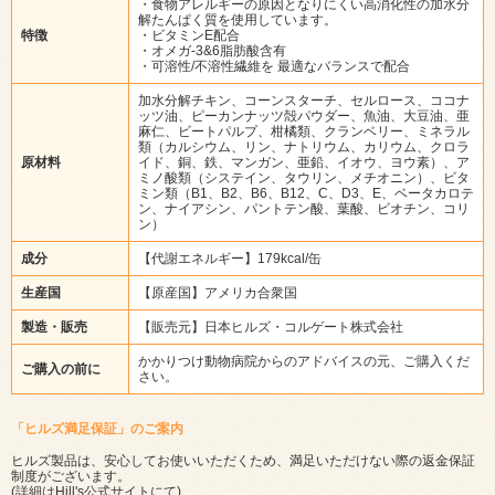
・食物アレルギーの原因となりにくい高消化性の加水分
解たんぱく質を使用しています。
特徴
・ビタミンE配合
・オメガ-3&6脂肪酸含有
・可溶性/不溶性繊維を 最適なバランスで配合
加水分解チキン、コーンスターチ、セルロース、ココナ
ッツ油、ピーカンナッツ殻パウダー、魚油、大豆油、亜
麻仁、ビートパルプ、柑橘類、クランベリー、ミネラル
類（カルシウム、リン、ナトリウム、カリウム、クロラ
原材料
イド、銅、鉄、マンガン、亜鉛、イオウ、ヨウ素）、ア
ミノ酸類（システイン、タウリン、メチオニン）、ビタ
ミン類（B1、B2、B6、B12、C、D3、E、ベータカロテ
ン、ナイアシン、パントテン酸、葉酸、ビオチン、コリ
ン）
成分
【代謝エネルギー】179kcal/缶
生産国
【原産国】アメリカ合衆国
製造・販売
【販売元】日本ヒルズ・コルゲート株式会社
かかりつけ動物病院からのアドバイスの元、ご購入くだ
ご購入の前に
さい。
「ヒルズ満足保証」のご案内
ヒルズ製品は、安心してお使いいただくため、満足いただけない際の返金保証
制度がございます。
(詳細は
Hill's公式サイト
にて)