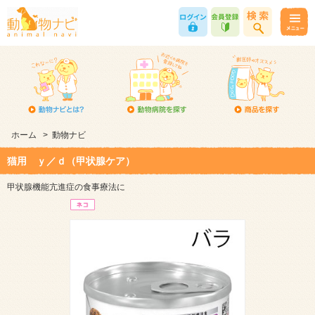
ホーム
>
動物ナビ
猫用 ｙ／ｄ（甲状腺ケア）
甲状腺機能亢進症の食事療法に