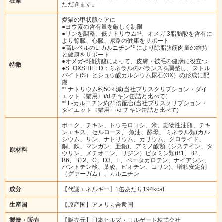
在庫
ただきます。
愛猫の甲状腺ケアに
●ヨウ素の含有量を厳しく制限
●リンを調整、低ナトリウム*¹、オメガ-3脂肪酸を含有に
より腎臓、心臓、尿路の健康をサポート
●高レベルのL-カルニチン*² により除脂肪筋肉量の維持
と健康をサポート
●オメガ-6脂肪酸によって、皮膚・被毛の健康に役立つ
特徴
●S+OXSHIELD：ミネラルのバランスを調整し、ストル
バイト(S）とシュウ酸カルシウム尿石(OX）の形成に配
慮
*¹ ナトリウム約50%減(当社プリスクリプション・ダイ
エット〈猫用〉i/d チキン缶詰と比べて）
*² L-カルニチン約21倍配合(当社プリスクリプション・
ダイエット〈猫用〉i/d チキン缶詰と比べて)
ポーク、チキン、トウモロコシ、米、動物性油脂、チキ
ンエキス、セルロース、 魚油、酵母、 ミネラル類(カル
シウム、リン、ナトリウム、カリウム、クロライド、
銅、鉄、マンガン、亜鉛)、アミノ酸類（システイン、タ
原材料
ウリン、メチオニン、リジン）ビタミン類(B1、B2、
B6、B12、C、D3、E、ベータカロテン、ナイアシン、
パントテン酸、葉酸、ビオチン、コリン)、増粘安定剤
（グァーガム）、カルニチン
成分
【代謝エネルギー】1缶あたり194kcal
生産国
【原産国】アメリカ合衆国
製造・販売
【販売元】日本ヒルズ・コルゲート株式会社