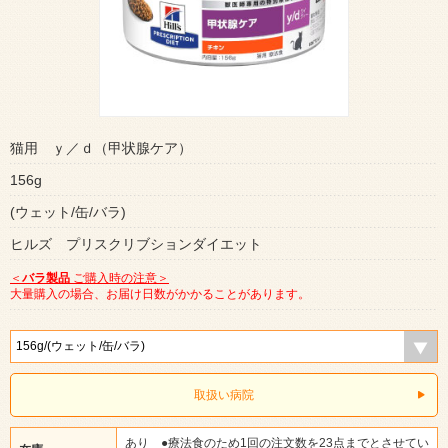
猫用 ｙ／ｄ（甲状腺ケア）
156g
(ウェット/缶/バラ)
ヒルズ プリスクリブションダイエット
＜
バラ製品
ご購入時の注意＞
大量購入の場合、お届け日数がかかることがあります。
取扱い病院
あり ●療法食のため1回の注文数を23点までとさせてい