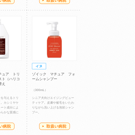
チュア トリ
ゾイック マチュア フォ
スト（ハリコ
ームシャンプー
替え
（300mL）
シを与えるトリ
シニア犬向けエイジングビュー
ト。カシミヤケ
ティケア。皮膚や被毛をいたわ
コート成分によ
りながら洗い上げる泡状シャン
めらかな質感に
プー。