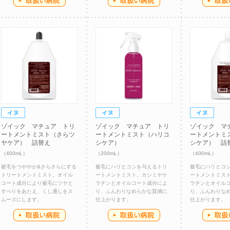
ゾイック マチュア トリ
ゾイック マチュア トリ
ゾイック マ
ートメントミスト（さらツ
ートメントミスト（ハリコ
ートメントミ
ヤケア） 詰替え
シケア）
シケア） 詰
（400mL）
（200mL）
（400mL）
被毛をつややか&さらさらにする
被毛にハリとコシを与えるトリ
被毛にハリとコ
トリートメントミスト。オイル
ートメントミスト。カシミヤケ
ートメントミス
コート成分により被毛にツヤと
ラチンとオイルコート成分によ
ラチンとオイル
すべりをあたえ、くし通しをス
り、ふんわりなめらかな質感に
り、ふんわりな
ムーズにします。
仕上がります。
仕上がります。