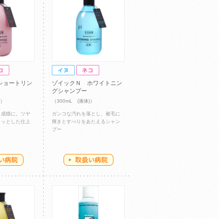
ショートリン
ゾイックＮ ホワイトニン
グシャンプー
)）
（300mL (液体)）
＆成猫に。ツヤ
ガンコな汚れを落とし、被毛に
ラッとした仕上
輝きとすべりをあたえるシャン
プー