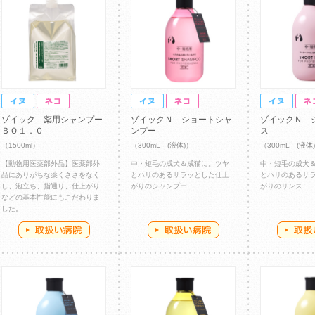
ゾイック 薬用シャンプー
ゾイックＮ ショートシャ
ゾイックＮ 
ＢＯ１．０
ンプー
ス
（1500ml）
（300mL (液体)）
（300mL (液体
【動物用医薬部外品】医薬部外
中・短毛の成犬＆成猫に。ツヤ
中・短毛の成犬
品にありがちな薬くささをなく
とハリのあるサラッとした仕上
とハリのあるサ
し、泡立ち、指通り、仕上がり
がりのシャンプー
がりのリンス
などの基本性能にもこだわりま
した。