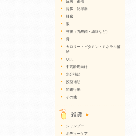
皮膚・被毛
腎臓・泌尿器
肝臓
眼
整腸（乳酸菌・繊維など）
骨
カロリー・ビタミン・ミネラル補
給
QOL
中高齢期向け
水分補給
投薬補助
問題行動
その他
シャンプー
ボディーケア