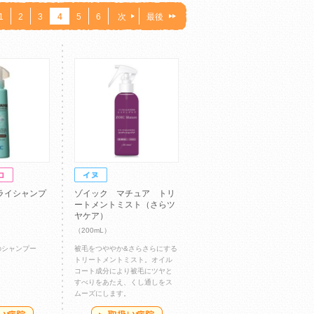
1
2
3
4
5
6
次
最後
ライシャンプ
ゾイック マチュア トリ
ートメントミスト（さらツ
ヤケア）
（200mL）
のシャンプー
被毛をつややか&さらさらにする
トリートメントミスト。オイル
コート成分により被毛にツヤと
すべりをあたえ、くし通しをス
ムーズにします。