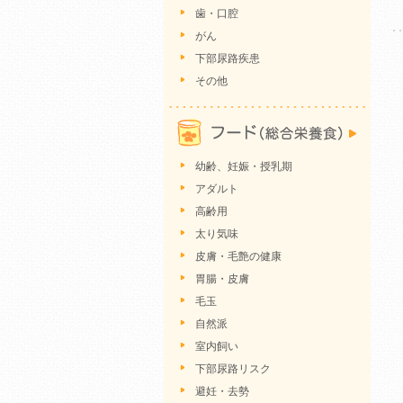
歯・口腔
がん
下部尿路疾患
その他
幼齢、妊娠・授乳期
アダルト
高齢用
太り気味
皮膚・毛艶の健康
胃腸・皮膚
毛玉
自然派
室内飼い
下部尿路リスク
避妊・去勢