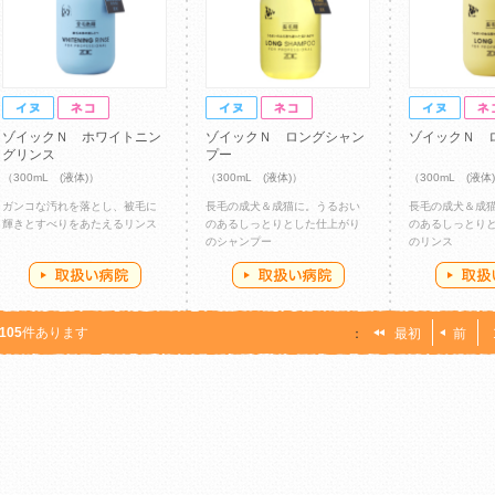
ゾイックＮ ホワイトニン
ゾイックＮ ロングシャン
ゾイックＮ 
グリンス
プー
（300mL (液体)）
（300mL (液体)）
（300mL (液体
ガンコな汚れを落とし、被毛に
長毛の成犬＆成猫に。うるおい
長毛の成犬＆成
輝きとすべりをあたえるリンス
のあるしっとりとした仕上がり
のあるしっとり
のシャンプー
のリンス
105
件あります
：
最初
前