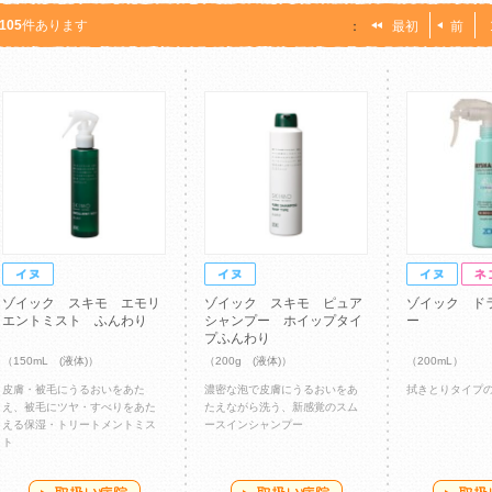
105
件あります
：
最初
前
ゾイック スキモ エモリ
ゾイック スキモ ピュア
ゾイック ド
エントミスト ふんわり
シャンプー ホイップタイ
ー
プふんわり
（150mL (液体)）
（200g (液体)）
（200mL）
皮膚・被毛にうるおいをあた
濃密な泡で皮膚にうるおいをあ
拭きとりタイプ
え、被毛にツヤ・すべりをあた
たえながら洗う、新感覚のスム
える保湿・トリートメントミス
ースインシャンプー
ト