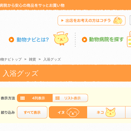
動物ナビトップ
>
雑貨
>
入浴グッズ
入浴グッズ