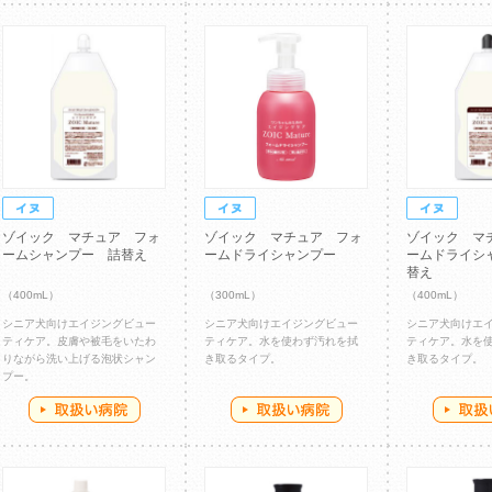
ゾイック マチュア フォ
ゾイック マチュア フォ
ゾイック マ
ームシャンプー 詰替え
ームドライシャンプー
ームドライシ
替え
（400mL）
（300mL）
（400mL）
シニア犬向けエイジングビュー
シニア犬向けエイジングビュー
シニア犬向けエ
ティケア。皮膚や被毛をいたわ
ティケア。水を使わず汚れを拭
ティケア。水を
りながら洗い上げる泡状シャン
き取るタイプ。
き取るタイプ。
プー。