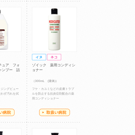
チュア フォ
ゾイック 薬用コンディシ
ャンプー 詰
ョナー
（300mL (液体)）
イジングビュー
フケ・カユミなどの皮膚トラブ
使わず汚れを拭
ルを防止する抗炎症剤配合の薬
用コンディショナー