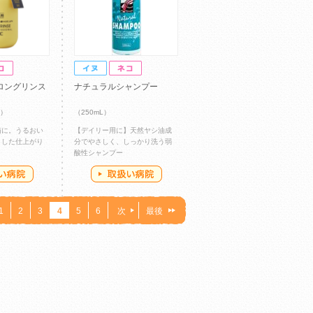
ロングリンス
ナチュラルシャンプー
)）
（250mL）
猫に。うるおい
【デイリー用に】天然ヤシ油成
とした仕上がり
分でやさしく、しっかり洗う弱
酸性シャンプー
1
2
3
4
5
6
次
最後