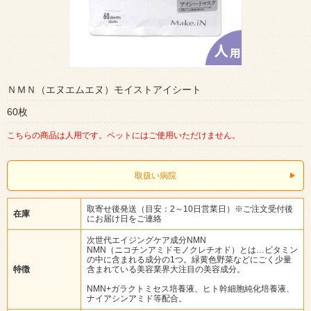
ＮＭＮ（エヌエムエヌ）モイストアイシート
60枚
こちらの商品は人用です。ペットにはご使用いただけません。
取扱い病院
取寄せ後発送（目安：2～10日営業日）※ご注文受付後
在庫
にお届け日をご連絡
次世代エイジングケア成分NMN
NMN（ニコチンアミドモノクレチオド）とは…ビタミン
の中に含まれる成分の1つ。緑黄色野菜などにごく少量
特徴
含まれている美容業界大注目の美容成分。
NMN+ガラクトミセス培養液、ヒト幹細胞純化培養液、
ナイアシンアミド等配合。