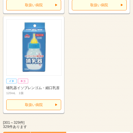
取扱い病院
取扱い病院
哺乳器イソプレンゴム・細口乳首
120mL 1個
取扱い病院
[301～329件]
329件あります