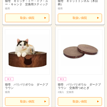
猫壱 キャッチ・ミー・イフ・ユ
猫壱 キャットトンネル（木目
ー・キャン２ 交換用スティック
柄）
猫用
猫用
取扱い病院
取扱い病院
猫壱 バリバリボウル ダークブ
猫壱 バリバリボウル ダークブ
ラウン
ラウン 交換用つめとぎ
猫用
2個入 交換用
取扱い病院
取扱い病院