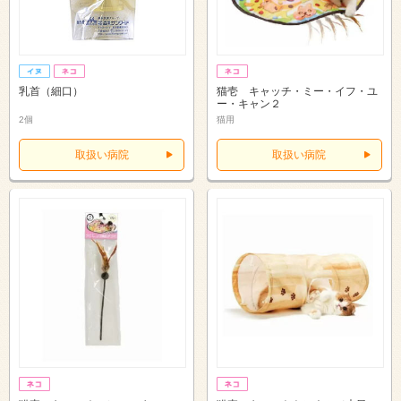
乳首（細口）
猫壱 キャッチ・ミー・イフ・ユ
ー・キャン２
2個
猫用
取扱い病院
取扱い病院