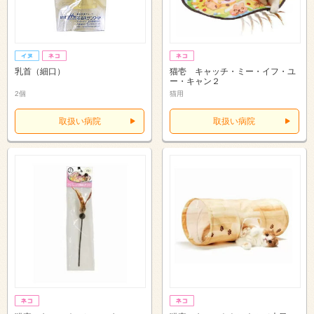
乳首（細口）
猫壱 キャッチ・ミー・イフ・ユ
ー・キャン２
2個
猫用
取扱い病院
取扱い病院