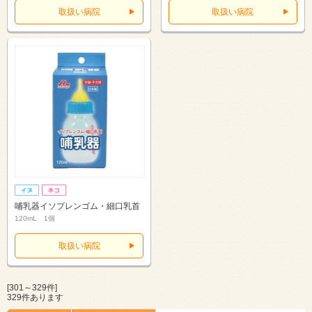
取扱い病院
取扱い病院
哺乳器イソプレンゴム・細口乳首
120mL 1個
取扱い病院
[301～329件]
329件あります