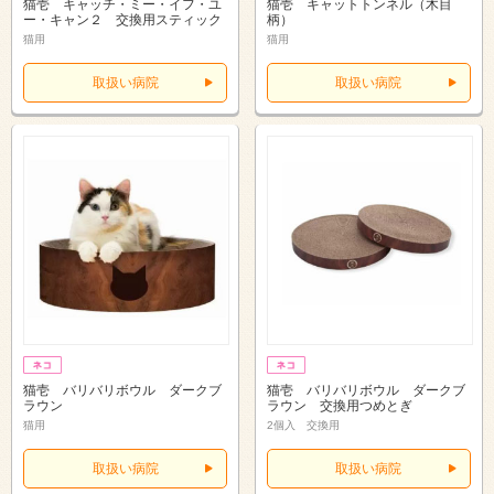
猫壱 キャッチ・ミー・イフ・ユ
猫壱 キャットトンネル（木目
ー・キャン２ 交換用スティック
柄）
猫用
猫用
取扱い病院
取扱い病院
猫壱 バリバリボウル ダークブ
猫壱 バリバリボウル ダークブ
ラウン
ラウン 交換用つめとぎ
猫用
2個入 交換用
取扱い病院
取扱い病院