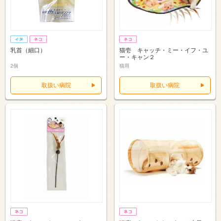
乳首（細口）
猫壱 キャッチ・ミー・イフ・ユ
ー・キャン２
2個
猫用
取扱い病院
取扱い病院