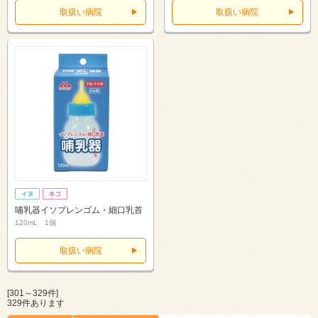
取扱い病院
取扱い病院
哺乳器イソプレンゴム・細口乳首
120mL 1個
取扱い病院
[301～329件]
329件あります