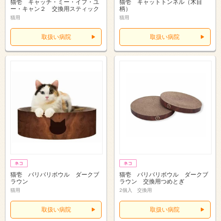
猫壱 キャッチ・ミー・イフ・ユ
猫壱 キャットトンネル（木目
ー・キャン２ 交換用スティック
柄）
猫用
猫用
取扱い病院
取扱い病院
猫壱 バリバリボウル ダークブ
猫壱 バリバリボウル ダークブ
ラウン
ラウン 交換用つめとぎ
猫用
2個入 交換用
取扱い病院
取扱い病院