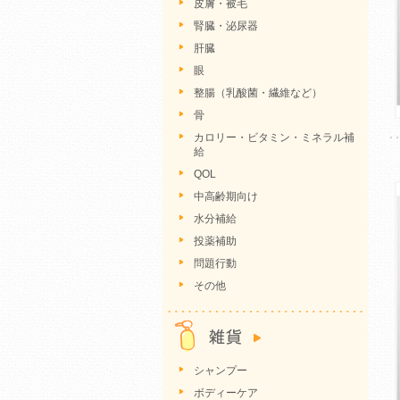
皮膚・被毛
腎臓・泌尿器
肝臓
眼
整腸（乳酸菌・繊維など）
骨
カロリー・ビタミン・ミネラル補
給
QOL
中高齢期向け
水分補給
投薬補助
問題行動
その他
シャンプー
ボディーケア