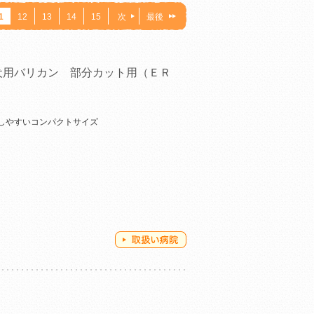
1
12
13
14
15
次
最後
犬用バリカン 部分カット用（ＥＲ
）
しやすいコンパクトサイズ