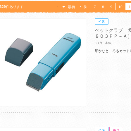
329
件あります
：
最初
前
7
8
9
10
1
ペットクラブ 
８０３ＰＰ－Ａ
（1台 本体）
細かなところもカット