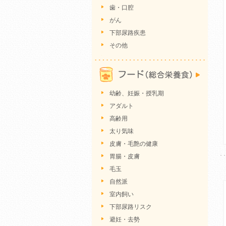
歯・口腔
がん
下部尿路疾患
その他
幼齢、妊娠・授乳期
アダルト
高齢用
太り気味
皮膚・毛艶の健康
胃腸・皮膚
毛玉
自然派
室内飼い
下部尿路リスク
避妊・去勢