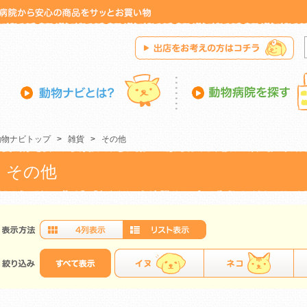
動物ナビトップ
>
雑貨
>
その他
その他