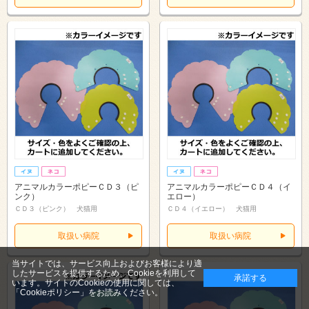
アニマルカラーポピーＣＤ３（ピ
アニマルカラーポピーＣＤ４（イ
ンク）
エロー）
ＣＤ３（ピンク） 犬猫用
ＣＤ４（イエロー） 犬猫用
取扱い病院
取扱い病院
当サイトでは、サービス向上およびお客様により適
したサービスを提供するため、Cookieを利用して
承諾する
います。サイトのCookieの使用に関しては、
「Cookieポリシー」
をお読みください。