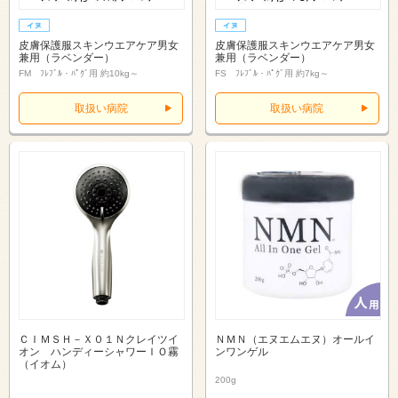
皮膚保護服スキンウエアケア男女
皮膚保護服スキンウエアケア男女
兼用（ラベンダー）
兼用（ラベンダー）
FM ﾌﾚﾌﾞﾙ・ﾊﾟｸﾞ用 約10kg～
FS ﾌﾚﾌﾞﾙ・ﾊﾟｸﾞ用 約7kg～
取扱い病院
取扱い病院
ＣＩＭＳＨ－Ｘ０１Ｎクレイツイ
ＮＭＮ（エヌエムエヌ）オールイ
オン ハンディーシャワーＩＯ霧
ンワンゲル
（イオム）
200g