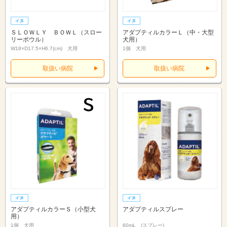
ＳＬＯＷＬＹ ＢＯＷＬ（スロー
アダプティルカラーＬ（中・大型
リーボウル）
犬用）
W18×D17.5×H6.7(cm) 犬用
1個 犬用
取扱い病院
取扱い病院
アダプティルカラーＳ（小型犬
アダプティルスプレー
用）
1個 犬用
60mL (スプレー)