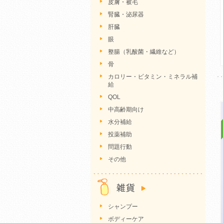
皮膚・被毛
腎臓・泌尿器
肝臓
眼
整腸（乳酸菌・繊維など）
骨
カロリー・ビタミン・ミネラル補
給
QOL
中高齢期向け
水分補給
投薬補助
問題行動
その他
シャンプー
ボディーケア