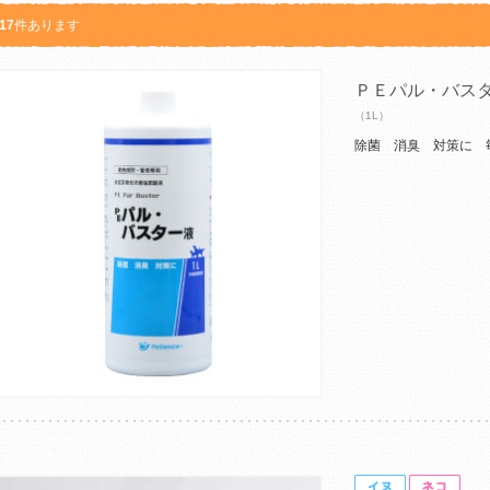
17
件あります
ＰＥパル・バス
（1L）
除菌 消臭 対策に 