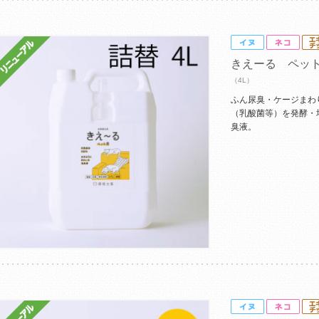
きえーる ペッ
（4L）
ふん尿臭・ケージまわ
（乳酸菌等）を発酵・
臭液。