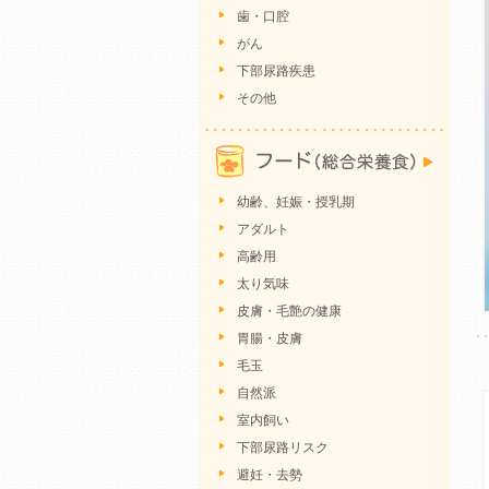
歯・口腔
がん
下部尿路疾患
その他
幼齢、妊娠・授乳期
アダルト
高齢用
太り気味
皮膚・毛艶の健康
胃腸・皮膚
毛玉
自然派
室内飼い
下部尿路リスク
避妊・去勢