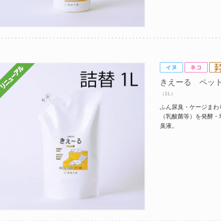
きえーる ペッ
（1L）
ふん尿臭・ケージまわ
（乳酸菌等）を発酵・
臭液。