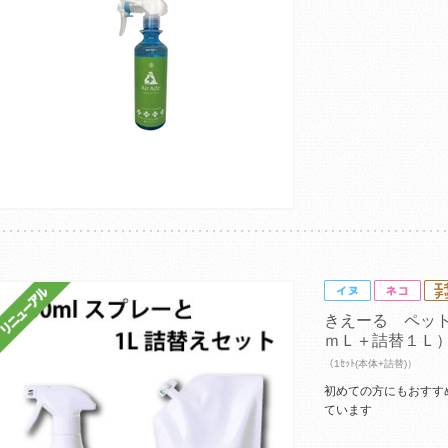
きえーる ペッ
ｍＬ＋詰替１Ｌ
（1ｾｯﾄ(本体+詰替)）
初めての方にもおすす
ています