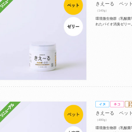
きえーる ペッ
（140g）
環境微生物群（乳酸菌
れたバイオ消臭ゼリー
きえーる ペッ
（480g）
環境微生物群（乳酸菌