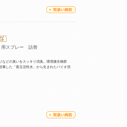
ト用スプレー 詰替
りなどの臭いをスッキリ消臭。環境微生物群
培養した「善玉活性水」から生まれたバイオ消