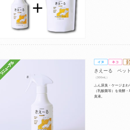
きえーる ペッ
（300mL）
ふん尿臭・ケージまわ
（乳酸菌等）を発酵・
臭液。