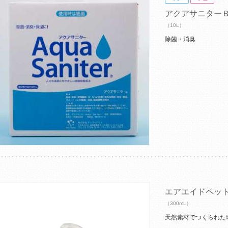
アクアサニター
（10L）
除菌・消臭
エアエイドペッ
（300mL）
天然素材でつくられた