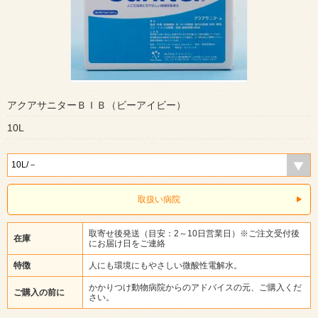
アクアサニターＢＩＢ（ビーアイビー）
10L
取扱い病院
取寄せ後発送（目安：2～10日営業日）※ご注文受付後
在庫
にお届け日をご連絡
特徴
人にも環境にもやさしい微酸性電解水。
かかりつけ動物病院からのアドバイスの元、ご購入くだ
ご購入の前に
さい。