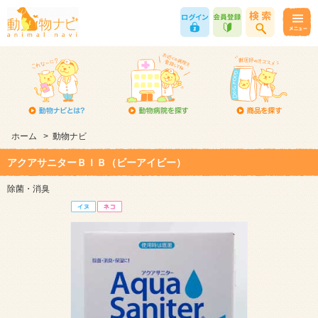
ホーム
>
動物ナビ
アクアサニターＢＩＢ（ビーアイビー）
除菌・消臭