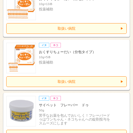
10g×13本
投薬補助
取扱い病院
おくすりちょーだい（分包タイプ）
10g×5本
投薬補助
取扱い病院
サイペット フレーバー ドゥ
50g
苦手なお薬を包んでおいしく！フレーバード
ゥはワンちゃん・ネコちゃんへの錠剤投与を
スムーズにします