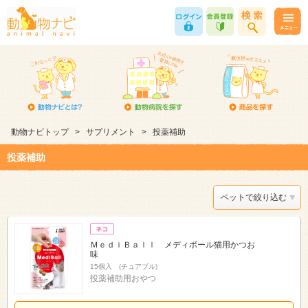
動物ナビトップ
>
サプリメント
>
投薬補助
投薬補助
ペットで絞り込む
ＭｅｄｉＢａｌｌ メディボール猫用かつお
味
15個入 (チュアブル)
投薬補助用おやつ