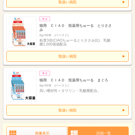
取扱い病院
猫用 ＣＩＡＯ 投薬用ちゅーる とりささ
み
6g×50本 (ペースト)
粘度3倍(CIAOちゅーるとりささみ比)、乳酸
菌1,000億個配合
取扱い病院
猫用 ＣＩＡＯ 投薬用ちゅーる まぐろ
6g×50本 (ペースト)
高い嗜好性＋タウリン・乳酸菌配合。
取扱い病院
画像表示
詳細一覧