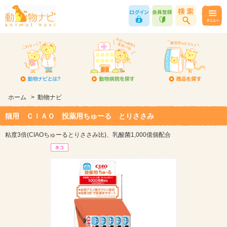
ホーム
>
動物ナビ
猫用 ＣＩＡＯ 投薬用ちゅーる とりささみ
粘度3倍(CIAOちゅーるとりささみ比)、乳酸菌1,000億個配合