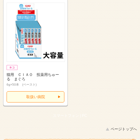
猫用 ＣＩＡＯ 投薬用ちゅー
る まぐろ
6g×50本 (ペースト)
取扱い病院
スマートフォン |
PC
ページトップへ