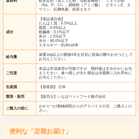
原材料
粘安定剤（加工でん粉、増粘多糖類）、ミネラル類
（Na、P、Cl）、調味料（アミノ酸）、ビタミンE、タ
ウリン、紅麹色素、緑茶エキス
【保証成分値】
たんぱく質：6.5%以上
脂質：0.4%以上
成分
粗繊維：0.1%以下
灰分：1.5%以下
水分：90.0%以下
エネルギー：約3kcal/本
体重1kg以上の愛猫4本を目安に投薬の際やおやつとして
給与量
お与えください。
本品は常温保管が可能ですが、開封後はすみやかにお与
ご注意
えください。食べ残しが出た場合は冷蔵庫に入れ早めに
お与えください。
生産国
【原産国】 日本
製造・販売
【販売元】いなばペットフード株式会社
かかりつけ動物病院からのアドバイスの元、ご購入くだ
ご購入の前に
さい。
便利な「定期お届け」