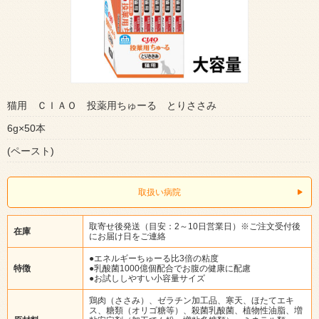
猫用 ＣＩＡＯ 投薬用ちゅーる とりささみ
6g×50本
(ペースト)
取扱い病院
取寄せ後発送（目安：2～10日営業日）※ご注文受付後
在庫
にお届け日をご連絡
●エネルギーちゅーる比3倍の粘度
特徴
●乳酸菌1000億個配合でお腹の健康に配慮
●お試ししやすい小容量サイズ
鶏肉（ささみ）、ゼラチン加工品、寒天、ほたてエキ
ス、糖類（オリゴ糖等）、殺菌乳酸菌、植物性油脂、増