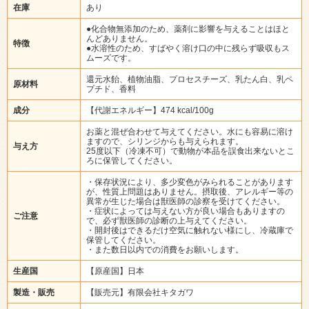
在庫
あり
●化合物無添加のため、薬剤に影響を与えることはほと
んどありません。
特徴
●水溶性のため、すばやく溶け口の中に残らず吸収もス
ムーズです。
還元水飴、植物油脂、プロセスチーズ、乳たん白、乳ペ
原材料
プチド、香料
成分
【代謝エネルギー】474 kcal/100g
お薬と混ぜ合わせて与えてください。水にも容易に溶け
ますので、シリンジからも与えられます。
与え方
25度以下（冷凍不可）で動物が本品を誤食出来ないとこ
ろに保管してください。
・保存状況により、多少変色がみられることがあります
が、性質上問題はありません。摂取後、アレルギー等の
異常が生じた場合は獣医師の診察を受けてください。
・症状によっては与えない方が良い場合もありますの
ご注意
で、必ず獣医師の診断の上与えてください。
・開封後はできるだけ空気に触れない様にし、冷蔵庫で
保管してください。
・また数日以内での消費をお願いします。
生産国
【原産国】日本
製造・販売
【販売元】有限会社キタガワ