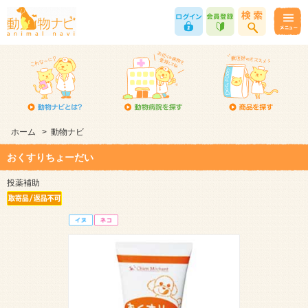
ホーム
>
動物ナビ
おくすりちょーだい
投薬補助