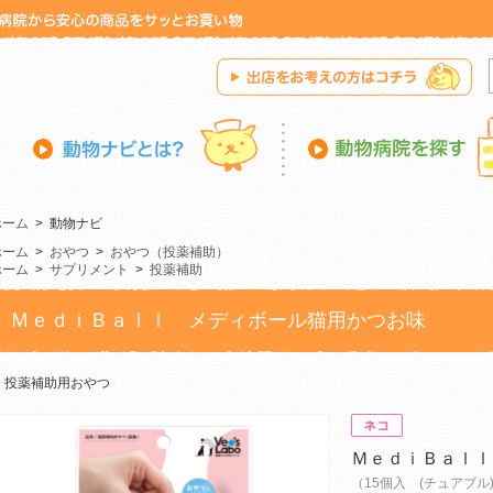
ホーム
>
動物ナビ
ホーム
>
おやつ
>
おやつ（投薬補助）
ホーム
>
サプリメント
>
投薬補助
ＭｅｄｉＢａｌｌ メディボール猫用かつお味
投薬補助用おやつ
ＭｅｄｉＢａｌｌ
（15個入 (チュアブル