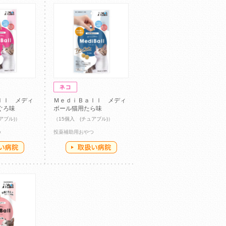
ｌｌ メディ
ＭｅｄｉＢａｌｌ メディ
ぐろ味
ボール猫用たら味
アブル)）
（15個入 (チュアブル)）
つ
投薬補助用おやつ