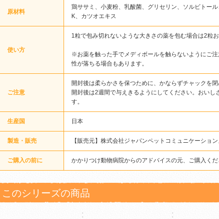
鶏ササミ、小麦粉、乳酸菌、グリセリン、ソルビトール
原材料
K、カツオエキス
1粒で包み切れないような大きさの薬を包む場合は2粒
使い方
※お薬を触った手でメディボールを触らないようにご注
性が落ちる場合もあります。
開封後は柔らかさを保つために、かならずチャックを閉
ご注意
開封後は2週間で与えきるようにしてください。おいし
す。
生産国
日本
製造・販売
【販売元】株式会社ジャパンペットコミュニケーション
ご購入の前に
かかりつけ動物病院からのアドバイスの元、ご購入くだ
このシリーズの商品