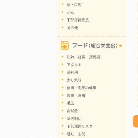
歯・口腔
がん
下部尿路疾患
その他
幼齢、妊娠・授乳期
アダルト
高齢用
太り気味
皮膚・毛艶の健康
胃腸・皮膚
毛玉
自然派
室内飼い
下部尿路リスク
避妊・去勢