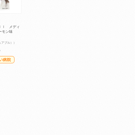
ｌｌ メディ
ーモン味
ュアブル））
つ