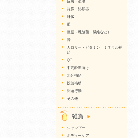
皮膚・被毛
腎臓・泌尿器
肝臓
眼
整腸（乳酸菌・繊維など）
骨
カロリー・ビタミン・ミネラル補
給
QOL
中高齢期向け
水分補給
投薬補助
問題行動
その他
シャンプー
ボディーケア