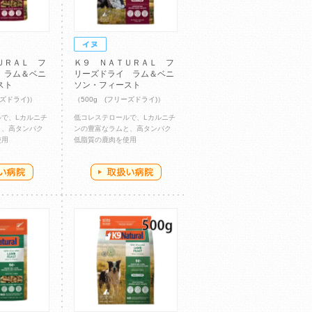
ＵＲＡＬ フ
Ｋ９ ＮＡＴＵＲＡＬ フ
 ラム＆ベニ
リーズドライ ラム＆ベニ
スト
ソン・フィースト
ーズドライ)）
（500g (フリーズドライ)）
で、Lカルニチ
低コレステロールで、Lカルニチ
と、高タンパク
ンの豊富なラムと、高タンパク
使用
低脂質の鹿肉を使用