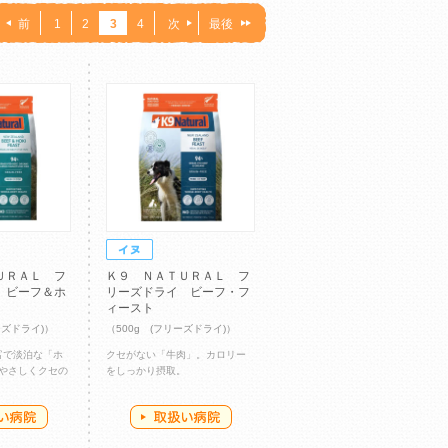
前
1
2
3
4
次
最後
ＵＲＡＬ フ
Ｋ９ ＮＡＴＵＲＡＬ フ
 ビーフ＆ホ
リーズドライ ビーフ・フ
ィースト
ーズドライ)）
（500g (フリーズドライ)）
豊富で淡泊な「ホ
クセがない「牛肉」。カロリー
がやさしくクセの
をしっかり摂取。
。