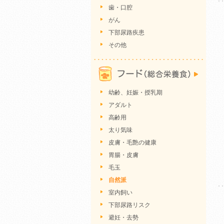
歯・口腔
がん
下部尿路疾患
その他
幼齢、妊娠・授乳期
アダルト
高齢用
太り気味
皮膚・毛艶の健康
胃腸・皮膚
毛玉
自然派
室内飼い
下部尿路リスク
避妊・去勢