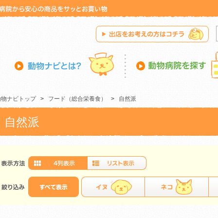
動物ナビトップ
>
フード（総合栄養食）
>
自然派
自然派