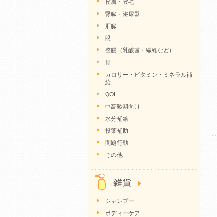
皮膚・被毛
腎臓・泌尿器
肝臓
眼
整腸（乳酸菌・繊維など）
骨
カロリー・ビタミン・ミネラル補
給
QOL
中高齢期向け
水分補給
投薬補助
問題行動
その他
シャンプー
ボディーケア