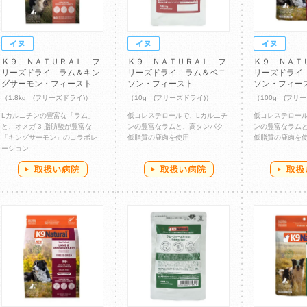
Ｋ９ ＮＡＴＵＲＡＬ フ
Ｋ９ ＮＡＴＵＲＡＬ フ
Ｋ９ ＮＡＴ
リーズドライ ラム＆キン
リーズドライ ラム＆ベニ
リーズドライ
グサーモン・フィースト
ソン・フィースト
ソン・フィー
（1.8kg (フリーズドライ)）
（10g (フリーズドライ)）
（100g (フリ
Lカルニチンの豊富な「ラム」
低コレステロールで、Lカルニチ
低コレステロール
と、オメガ 3 脂肪酸が豊富な
ンの豊富なラムと、高タンパク
ンの豊富なラム
「キングサーモン」のコラボレ
低脂質の鹿肉を使用
低脂質の鹿肉を
ーション