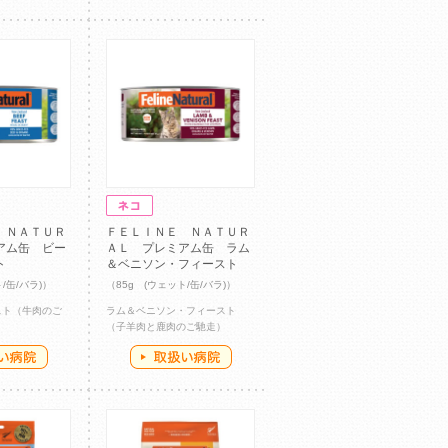
 ＮＡＴＵＲ
ＦＥＬＩＮＥ ＮＡＴＵＲ
アム缶 ビー
ＡＬ プレミアム缶 ラム
ト
＆ベニソン・フィースト
/缶/バラ)）
（85g (ウェット/缶/バラ)）
スト（牛肉のご
ラム＆ベニソン・フィースト
（子羊肉と鹿肉のご馳走）