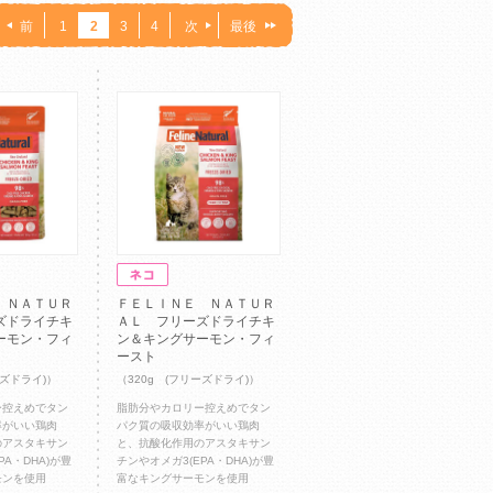
前
1
2
3
4
次
最後
 ＮＡＴＵＲ
ＦＥＬＩＮＥ ＮＡＴＵＲ
ズドライチキ
ＡＬ フリーズドライチキ
ーモン・フィ
ン＆キングサーモン・フィ
ースト
ーズドライ)）
（320g (フリーズドライ)）
ー控えめでタン
脂肪分やカロリー控えめでタン
率がいい鶏肉
パク質の吸収効率がいい鶏肉
のアスタキサン
と、抗酸化作用のアスタキサン
PA・DHA)が豊
チンやオメガ3(EPA・DHA)が豊
モンを使用
富なキングサーモンを使用