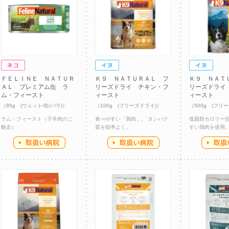
ＦＥＬＩＮＥ ＮＡＴＵＲ
Ｋ９ ＮＡＴＵＲＡＬ フ
Ｋ９ ＮＡＴ
ＡＬ プレミアム缶 ラ
リーズドライ チキン・フ
リーズドライ
ム・フィースト
ィースト
ィースト
（85g (ウェット/缶/バラ)）
（100g (フリーズドライ)）
（500g (フリ
ラム・フィースト（子羊肉のご
食べやすい「鶏肉」。 タンパク
低脂肪カロリー
馳走）
質を効率よく。
すい鶏肉を使用