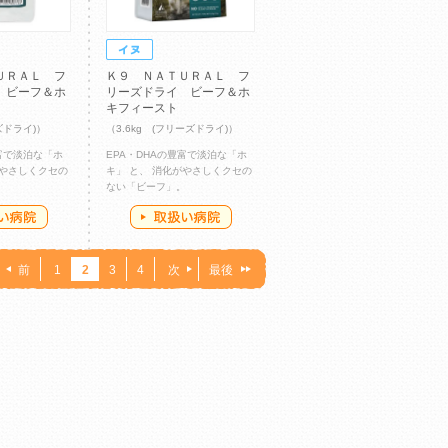
ＵＲＡＬ フ
Ｋ９ ＮＡＴＵＲＡＬ フ
 ビーフ＆ホ
リーズドライ ビーフ＆ホ
キフィースト
ズドライ)）
（3.6kg (フリーズドライ)）
豊富で淡泊な「ホ
EPA・DHAの豊富で淡泊な「ホ
がやさしくクセの
キ」 と、 消化がやさしくクセの
。
ない「ビーフ」。
前
1
2
3
4
次
最後