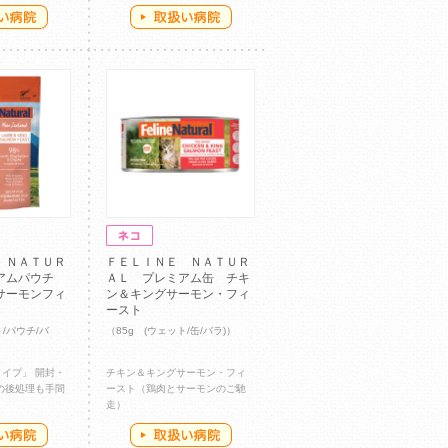
 ＮＡＴＵＲ
ＦＥＬＩＮＥ ＮＡＴＵＲ
ミアムパウチ
ＡＬ プレミアム缶 チキ
サーモンフィ
ン＆キングサーモン・フィ
ースト
ト/パウチ/バ
（85g (ウェット/缶/バラ)）
イプ」 開封・
チキン＆キングサーモン・フィ
の後処理も手間
ースト（鶏肉とサーモンのご馳
走）