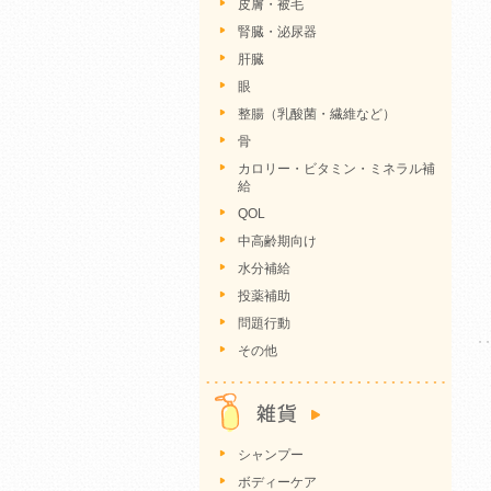
皮膚・被毛
腎臓・泌尿器
肝臓
眼
整腸（乳酸菌・繊維など）
骨
カロリー・ビタミン・ミネラル補
給
QOL
中高齢期向け
水分補給
投薬補助
問題行動
その他
シャンプー
ボディーケア