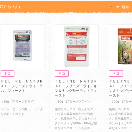
71
件あります
：
最初
ＦＥＬＩＮＥ ＮＡＴＵＲ
ＦＥＬＩＮＥ ＮＡＴＵＲ
ＦＥＬＩＮＥ
ＡＬ フリーズドライ ラ
ＡＬ フリーズドライチキ
ＡＬ フリー
ム・フィースト
ン＆キングサーモン・フィ
ン＆キングサ
ースト
ースト
（10g (フリーズドライ)）
（10g (フリーズドライ)）
（100g (フリ
ヘルシーな「ラム肉」。 カラダ
脂肪分やカロリー控えめでタン
脂肪分やカロリ
を温めてくれます。
パク質の吸収効率がいい鶏肉
パク質の吸収効
と、抗酸化作用のアスタキサン
と、抗酸化作用
チンやオメガ3(EPA・DHA)が豊
チンやオメガ3(E
富なキングサーモンを使用
富なキングサー