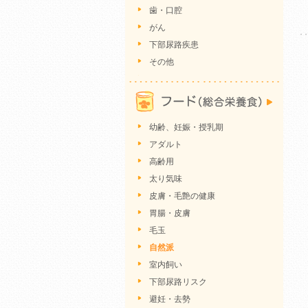
歯・口腔
がん
下部尿路疾患
その他
幼齢、妊娠・授乳期
アダルト
高齢用
太り気味
皮膚・毛艶の健康
胃腸・皮膚
毛玉
自然派
室内飼い
下部尿路リスク
避妊・去勢