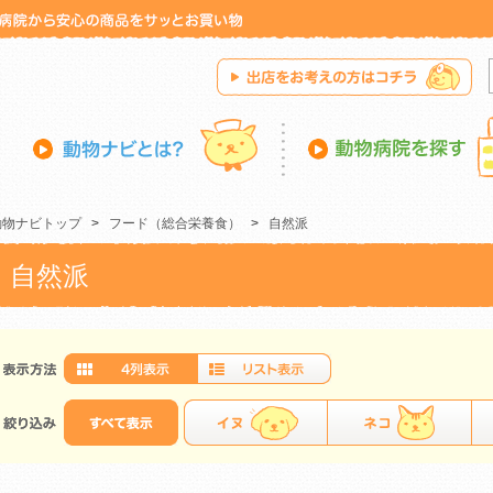
動物ナビトップ
>
フード（総合栄養食）
>
自然派
自然派