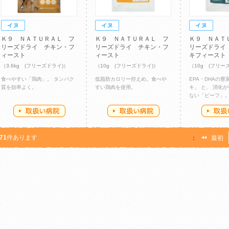
Ｋ９ ＮＡＴＵＲＡＬ フ
Ｋ９ ＮＡＴＵＲＡＬ フ
Ｋ９ ＮＡＴ
リーズドライ チキン・フ
リーズドライ チキン・フ
リーズドライ
ィースト
ィースト
キフィースト
（3.6kg (フリーズドライ)）
（10g (フリーズドライ)）
（10g (フリー
食べやすい「鶏肉」。 タンパク
低脂肪カロリー控えめ。食べや
EPA・DHAの
質を効率よく。
すい鶏肉を使用。
キ」 と、 消化
ない「ビーフ」
71
件あります
：
最初