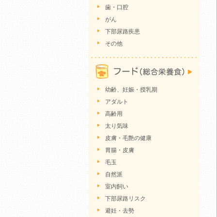
歯・口腔
がん
下部尿路疾患
その他
幼齢、妊娠・授乳期
アダルト
高齢用
太り気味
皮膚・毛艶の健康
胃腸・皮膚
毛玉
自然派
室内飼い
下部尿路リスク
避妊・去勢