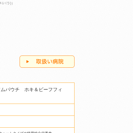
チ/バラ)）
アムパウチ ホキ＆ビーフフィ