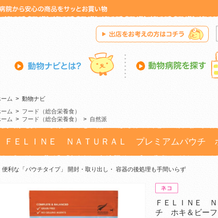
ホーム
>
動物ナビ
ホーム
>
フード（総合栄養食）
ホーム
>
フード（総合栄養食）
>
自然派
ＦＥＬＩＮＥ ＮＡＴＵＲＡＬ プレミアムパウチ 
便利な「パウチタイプ」 開封・取り出し・ 容器の後処理も手間いらず
ＦＥＬＩＮＥ Ｎ
チ ホキ＆ビーフ