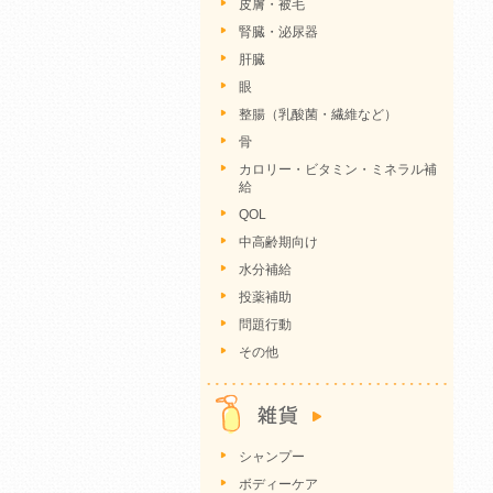
皮膚・被毛
腎臓・泌尿器
肝臓
眼
整腸（乳酸菌・繊維など）
骨
カロリー・ビタミン・ミネラル補
給
QOL
中高齢期向け
水分補給
投薬補助
問題行動
その他
シャンプー
ボディーケア