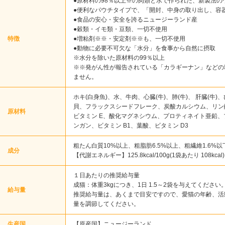
●原材料の98％以上※の肉類と水で作られた、新製法
●便利なパウチタイプで、「開封、中身の取り出し、容
●食品の安心・安全を誇るニュージーランド産
●穀類・イモ類・豆類、一切不使用
特徴
●増粘剤※※・安定剤※※も、一切不使用
●動物に必要不可欠な「水分」を食事から自然に摂取
※水分を除いた原材料の99％以上
※※発がん性が報告されている「カラギーナン」などの
ません。
ホキ(白身魚)、水、牛肉、心臓(牛)、肺(牛)、 肝臓(牛
貝、フラックスシードフレーク、炭酸カルシウム、リン
原材料
ビタミン E、酸化マグネシウム、プロティネイト亜鉛、
ンガン、ビタミン B1、葉酸、ビタミン D3
粗たん白質10%以上、粗脂肪6.5%以上、粗繊維1.6%以
成分
【代謝エネルギー】125.8kcal/100g(1袋あたり 108kcal)
１日あたりの推奨給与量
成猫：体重3kgにつき、1日 1.5～2袋を与えてください
給与量
推奨給与量は、あくまで目安ですので、愛猫の年齢、活
量を調節してください。
生産国
【原産国】ニュージーランド