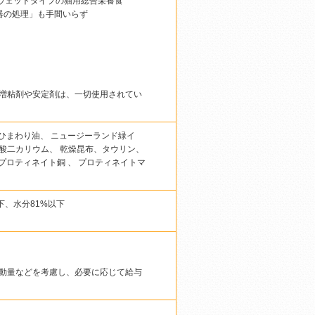
のウェットタイプの猫用総合栄養食
器の処理」も手間いらず
増粘剤や安定剤は、一切使用されてい
)、ひまわり油、 ニュージーランド緑イ
酸二カリウム、 乾燥昆布、タウリン、
プロティネイト銅 、 プロティネイトマ
下、水分81%以下
。
動量などを考慮し、必要に応じて給与