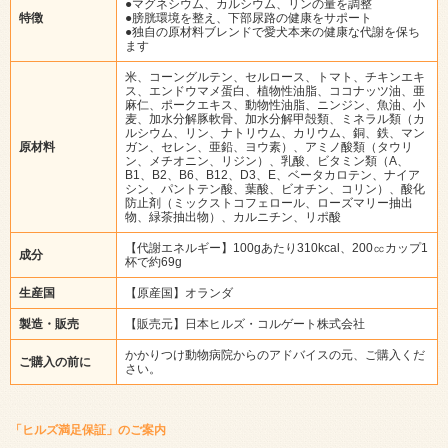
●マグネシウム、カルシウム、リンの量を調整
特徴
●膀胱環境を整え、下部尿路の健康をサポート
●独自の原材料ブレンドで愛犬本来の健康な代謝を保ち
ます
米、コーングルテン、セルロース、トマト、チキンエキ
ス、エンドウマメ蛋白、植物性油脂、ココナッツ油、亜
麻仁、ポークエキス、動物性油脂、ニンジン、魚油、小
麦、加水分解豚軟骨、加水分解甲殻類、ミネラル類（カ
ルシウム、リン、ナトリウム、カリウム、銅、鉄、マン
原材料
ガン、セレン、亜鉛、ヨウ素）、アミノ酸類（タウリ
ン、メチオニン、リジン）、乳酸、ビタミン類（A、
B1、B2、B6、B12、D3、E、ベータカロテン、ナイア
シン、パントテン酸、葉酸、ビオチン、コリン）、酸化
防止剤（ミックストコフェロール、ローズマリー抽出
物、緑茶抽出物）、カルニチン、リポ酸
【代謝エネルギー】100gあたり310kcal、200㏄カップ1
成分
杯で約69g
生産国
【原産国】オランダ
製造・販売
【販売元】日本ヒルズ・コルゲート株式会社
かかりつけ動物病院からのアドバイスの元、ご購入くだ
ご購入の前に
さい。
「ヒルズ満足保証」のご案内