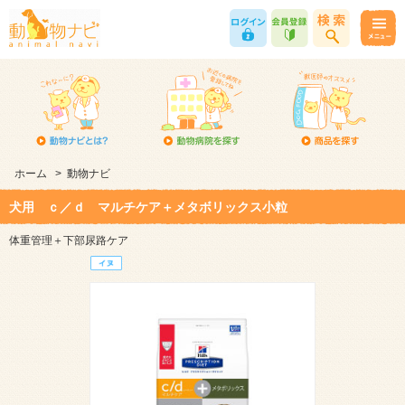
ホーム
>
動物ナビ
犬用 ｃ／ｄ マルチケア＋メタボリックス小粒
体重管理＋下部尿路ケア