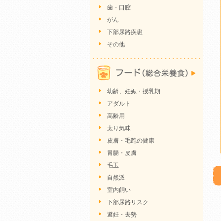
歯・口腔
がん
下部尿路疾患
その他
幼齢、妊娠・授乳期
アダルト
高齢用
太り気味
皮膚・毛艶の健康
胃腸・皮膚
毛玉
自然派
室内飼い
下部尿路リスク
避妊・去勢