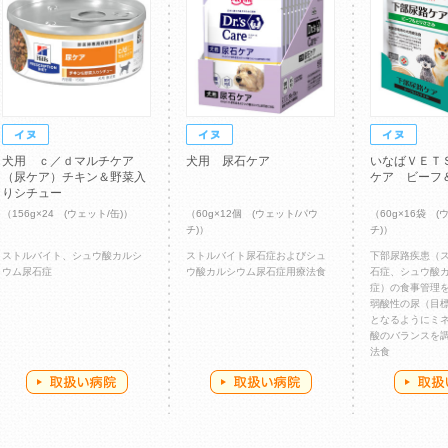
犬用 ｃ／ｄマルチケア
犬用 尿石ケア
いなばＶＥＴ
（尿ケア）チキン＆野菜入
ケア ビーフ
りシチュー
（156g×24 (ウェット/缶)）
（60g×12個 (ウェット/パウ
（60g×16袋 (
チ)）
チ)）
ストルバイト、シュウ酸カルシ
ストルバイト尿石症およびシュ
下部尿路疾患（
ウム尿石症
ウ酸カルシウム尿石症用療法食
石症、シュウ酸
症）の食事管理
弱酸性の尿（目標p
となるようにミ
酸のバランスを
法食