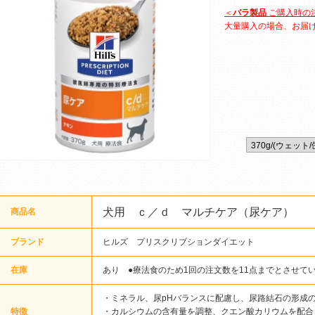
＜
バラ製品
ご購入時の
大量購入の場合、お届
犬用 ｃ／ｄ マルチケア（尿ケア）
商品名
ブランド
ヒルズ プリスクリブションダイエット
在庫
あり ●療法食のため1回の注文数を11点までとさせて
・ミネラル、尿pHバランスに配慮し、尿路結石の形成
特徴
・カルシウムの含有量を調整、クエン酸カリウムを配合