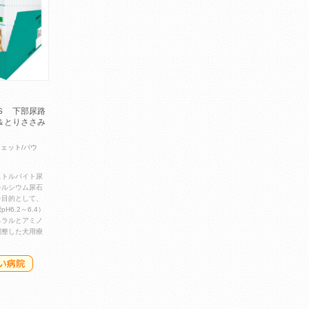
Ｓ 下部尿路
＆とりささみ
ウェット/パウ
ストルバイト尿
カルシウム尿石
を目的として、
H6.2～6.4）
ネラルとアミノ
調整した犬用療