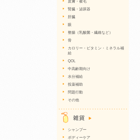
皮膚・被毛
腎臓・泌尿器
肝臓
眼
整腸（乳酸菌・繊維など）
骨
カロリー・ビタミン・ミネラル補
給
QOL
中高齢期向け
水分補給
投薬補助
問題行動
その他
シャンプー
ボディーケア