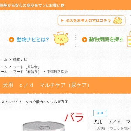
ホーム
>
動物ナビ
ホーム
>
フード（療法食）
ホーム
>
フード（療法食）
>
下部尿路疾患
犬用 ｃ／ｄ マルチケア（尿ケア）
ストルバイト、シュウ酸カルシウム尿石症
犬用 ｃ／ｄ マ
（370g (ウェット/缶/