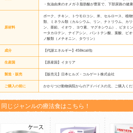
・魚油由来のオメガ-3 脂肪酸が豊富で、下部尿路の健
ポーク、チキン、トウモロコシ、米、セルロース、植物
類、ミネラル類（カルシウム、リン、ナトリウム、カリ
原材料
ン、亜鉛、イオウ 、ヨウ素、マグネシウム）、ビタミン類（
ータカロテン、ナイアシン、パントテン酸、葉酸、ビオ
ノ酸類（メチオニン、タウリン）
成分
【代謝エネルギー】458kcal/缶
生産国
【原産国】イタリア
製造・販売
【販売元】日本ヒルズ・コルゲート株式会社
ご購入の前に
かかりつけ動物病院からのアドバイスの元、ご購入くだ
同じジャンルの療法食はこちら！