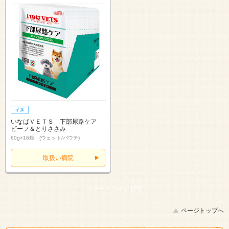
いなばＶＥＴＳ 下部尿路ケア
ビーフ＆とりささみ
60g×16袋 (ウェット/パウチ)
取扱い病院
スマートフォン |
PC
ページトップへ