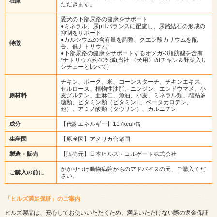
在庫
ただきます。
愛犬の下部尿路の健康をサポート
●ミネラル、尿pHバランスに配慮し、尿路結石の形成の
抑制をサポート
●カルシウムの含有量を調整、クエン酸カリウムを配
特徴
合、低ナトリウム*
●下部尿路の健康をサポートするオメガ-3脂肪酸を含有
*ナトリウム約40%減(当社 〈犬用〉i/dチキン＆野菜入り
シチューと比べて)
チキン、ポーク、米、コーンスターチ、チキンエキス、
セルロース、植物性油脂、ニンジン、エンドウマメ、小
原材料
麦グルテン、亜麻仁、魚油、小麦、ミネラル類、増粘多
糖類、ビタミン類（ビタミンE、ベータカロテン、
他）、アミノ酸類（タウリン）、カルニチン
成分
【代謝エネルギー】117kcal/缶
生産国
【原産国】アメリカ合衆国
製造・販売
【販売元】日本ヒルズ・コルゲート株式会社
かかりつけ動物病院からのアドバイスの元、ご購入くだ
ご購入の前に
さい。
「ヒルズ満足保証」のご案内
ヒルズ製品は、安心してお使いいただくため、満足いただけない際の返金保証