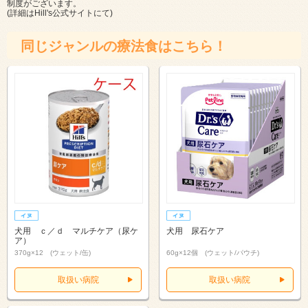
制度がございます。
(詳細は
Hill's公式サイト
にて)
同じジャンルの療法食はこちら！
犬用 ｃ／ｄ マルチケア（尿ケ
犬用 尿石ケア
ア）
370g×12 (ウェット/缶)
60g×12個 (ウェット/パウチ)
取扱い病院
取扱い病院