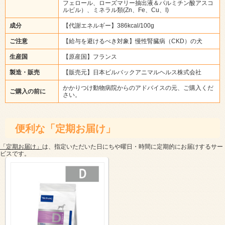
フェロール、ローズマリー抽出液＆パルミチン酸アスコ
ルビル）、ミネラル類(Zn、Fe、Cu、I)
成分
【代謝エネルギー】386kcal/100g
ご注意
【給与を避けるべき対象】慢性腎臓病（CKD）の犬
生産国
【原産国】フランス
製造・販売
【販売元】日本ビルバックアニマルヘルス株式会社
かかりつけ動物病院からのアドバイスの元、ご購入くだ
ご購入の前に
さい。
便利な「定期お届け」
「定期お届け」
は、指定いただいた日にちや曜日・時間に定期的にお届けするサー
ビスです。