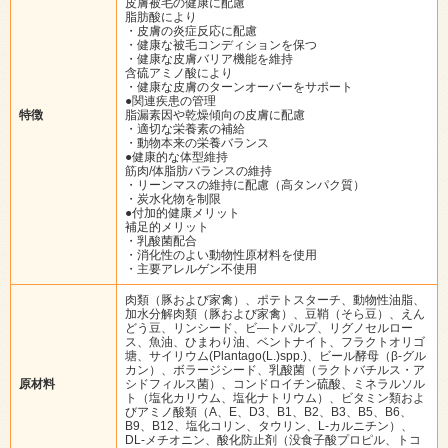
皮膚被毛の健康に配慮
脂肪酸により
・皮膚の炎症反応に配慮
・健康な被毛コンディションを保つ
・健康な皮膚バリア機能を維持
含硫アミノ酸により
・健康な皮膚のターンオーバーをサポート
●関連疾患の管理
特徴
脂漏素因や乾燥傾向の皮膚に配慮
・適切な栄養素の補給
・動物本来の栄養バランス
●健康的な体型維持
筋肉/体脂肪バランスの維持
・リーンマスの維持に配慮（高タンパク質）
・炭水化物を制限
●付加的健康メリット
補足的メリット
・乳酸菌配合
・消化性のよい動物性原材料を使用
・主要アレルゲン不使用
肉類（豚および家禽）、ポテトスターチ、動物性油脂、
加水分解肉類（豚および家禽）、豆鞘（そら豆）、えん
どう豆、リンシード、ビ―トパルプ、リグノセルロー
ス、魚油、ひまわり油、ベントナイト、フラクトオリゴ
塘、サイリウム(Plantago(L.)spp.)、ビール酵母（β-グル
カン）、ボラージシード、乳酸菌（ラクトバチルス・ア
原材料
シドフィルス菌）、コンドロイチン硫酸、ミネラルソル
ト（塩化カリウム、塩化ナトリウム）、ビタミン類およ
びアミノ酸類（A、E、D3、B1、B2、B3、B5、B6、
B9、B12、塩化コリン、タウリン、L-カルニチン）、
DL-メチオニン、酸化防止剤（没食子酸プロピル、トコ