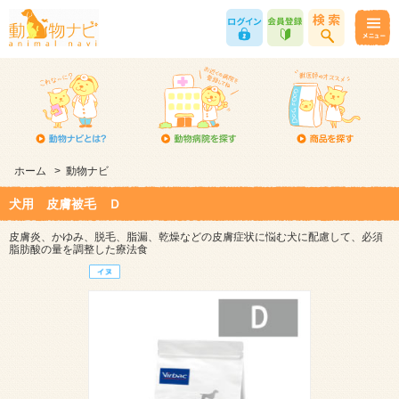
ホーム
>
動物ナビ
犬用 皮膚被毛 Ｄ
皮膚炎、かゆみ、脱毛、脂漏、乾燥などの皮膚症状に悩む犬に配慮して、必須
脂肪酸の量を調整した療法食