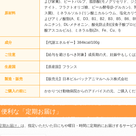
よび家禽)、ビートパルプ、脂肪酸(モノグリセリド、ジ
ナイト、フラクトオリゴ糖、ビール酵母(β-グルカン)、
原材料
ス菌)、ミネラルソルト(リン酸ニカルシウム、塩化カリ
よびアミノ酸類(A、E、D3、B1、B2、B3、B5、B6、
ルニチン)、DL-メチオニン、酸化防止剤(没食子酸プ
酸アスコルビル)、ミネラル類(Zn、Fe、Cu、I)
成分
【代謝エネルギー】384kcal/100g
ご注意
【給与を避けるべき対象】成長期の犬、妊娠中もしくは
生産国
【原産国】フランス
製造・販売
【販売元】日本ビルバックアニマルヘルス株式会社
ご購入の前に
かかりつけ動物病院からのアドバイスの元、ご購入くだ
便利な「定期お届け」
定期お届け」
は、指定いただいた日にちや曜日・時間に定期的にお届けするサービ