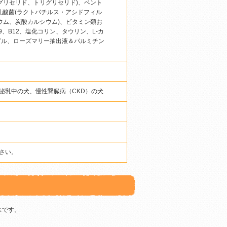
グリセリド、トリグリセリド)、ベント
乳酸菌(ラクトバチルス・アシドフィル
ウム、炭酸カルシウム)、ビタミン類お
B9、B12、塩化コリン、タウリン、L-カ
ロピル、ローズマリー抽出液＆パルミチン
泌乳中の犬、慢性腎臓病（CKD）の犬
さい。
スです。