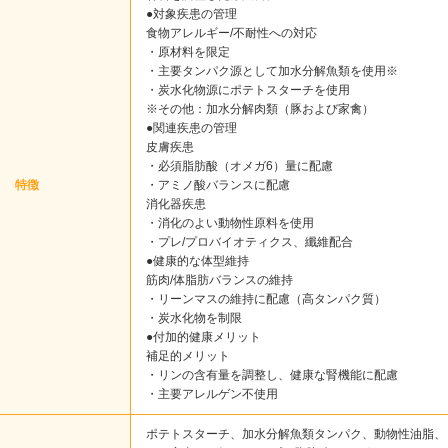
●対象疾患の管理
食物アレルギー/不耐性への対応
・原材料を限定
・主要タンパク源として加水分解魚類を使用※
・炭水化物源にポテトスターチを使用
※その他：加水分解肉類（豚および家禽）
●関連疾患の管理
皮膚疾患
・必須脂肪酸（オメガ6）量に配慮
特徴
・アミノ酸バランスに配慮
消化器疾患
・消化のよい動物性原料を使用
・プレ/プロバイオティクス、纖維配合
●健康的な体型維持
筋肉/体脂肪バランスの維持
・リーンマスの維持に配慮（高タンパク質）
・炭水化物を制限
●付加的健康メリット
補足的メリット
・リンの含有量を調整し、健康な腎機能に配慮
・主要アレルゲン不使用
ポテトスターチ、加水分解魚類タンパク、動物性油脂、