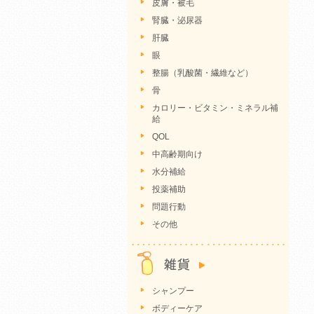
皮膚・被毛
腎臓・泌尿器
肝臓
眼
整腸（乳酸菌・繊維など）
骨
カロリー・ビタミン・ミネラル補
給
QOL
中高齢期向け
水分補給
投薬補助
問題行動
その他
シャンプー
ボディーケア