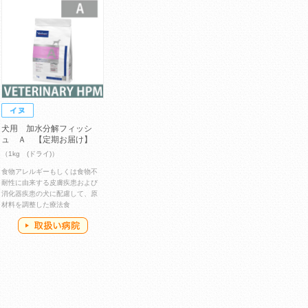
犬用 加水分解フィッシ
ュ Ａ 【定期お届け】
（1kg (ドライ)）
食物アレルギーもしくは食物不
耐性に由来する皮膚疾患および
消化器疾患の犬に配慮して、原
材料を調整した療法食