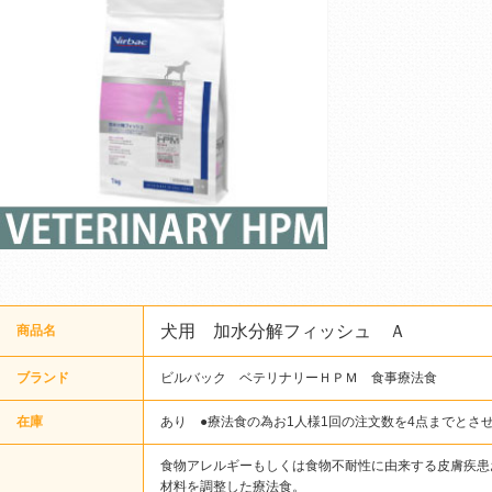
犬用 加水分解フィッシュ Ａ
商品名
ブランド
ビルバック ベテリナリーＨＰＭ 食事療法食
在庫
あり ●療法食の為お1人様1回の注文数を4点までとさ
食物アレルギーもしくは食物不耐性に由来する皮膚疾患
材料を調整した療法食。