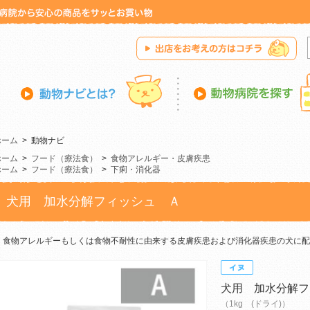
ホーム
>
動物ナビ
ホーム
>
フード（療法食）
>
食物アレルギー・皮膚疾患
ホーム
>
フード（療法食）
>
下痢・消化器
犬用 加水分解フィッシュ Ａ
食物アレルギーもしくは食物不耐性に由来する皮膚疾患および消化器疾患の犬に配
犬用 加水分解フ
（1kg (ドライ)）