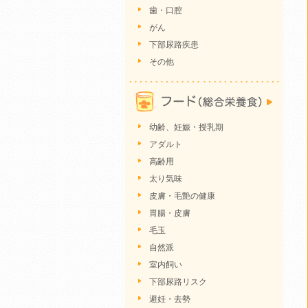
歯・口腔
がん
下部尿路疾患
その他
幼齢、妊娠・授乳期
アダルト
高齢用
太り気味
皮膚・毛艶の健康
胃腸・皮膚
毛玉
自然派
室内飼い
下部尿路リスク
避妊・去勢