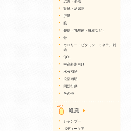
皮膚・被毛
腎臓・泌尿器
肝臓
眼
整腸（乳酸菌・繊維など）
骨
カロリー・ビタミン・ミネラル補
給
QOL
中高齢期向け
水分補給
投薬補助
問題行動
その他
シャンプー
ボディーケア