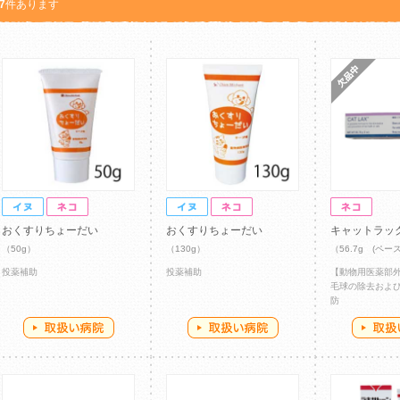
7
件あります
おくすりちょーだい
おくすりちょーだい
キャットラッ
（50g）
（130g）
（56.7g (ペー
投薬補助
投薬補助
【動物用医薬部
毛球の除去およ
防