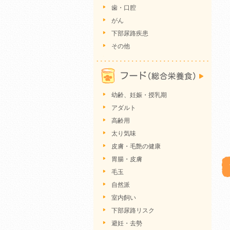
歯・口腔
がん
下部尿路疾患
その他
幼齢、妊娠・授乳期
アダルト
高齢用
太り気味
皮膚・毛艶の健康
胃腸・皮膚
毛玉
自然派
室内飼い
下部尿路リスク
避妊・去勢