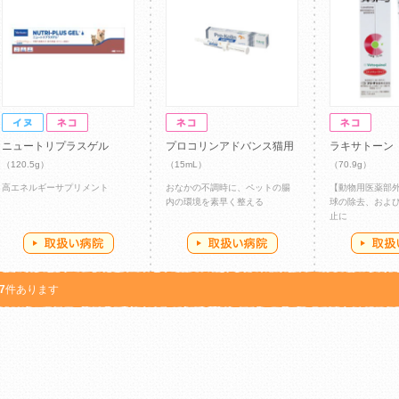
ニュートリプラスゲル
プロコリンアドバンス猫用
ラキサトーン
（120.5g）
（15mL）
（70.9g）
高エネルギーサプリメント
おなかの不調時に、ペットの腸
【動物用医薬部
内の環境を素早く整える
球の除去、およ
止に
7
件あります