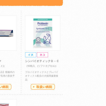
ク
シンバイオティックＤ－Ｃ
スト)）
（50粒入 (ソフトカプセル)）
外品】猫腸内の
プロバイオティクスとプレバイ
び毛球の形状予
オティクス配合の犬猫用健康食
品