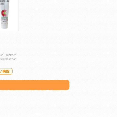
外品】腸内の毛
び毛球形成の防