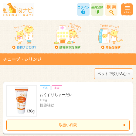
チューブ・シリンジ
ペットで絞り込む
おくすりちょーだい
130g
投薬補助
取扱い病院