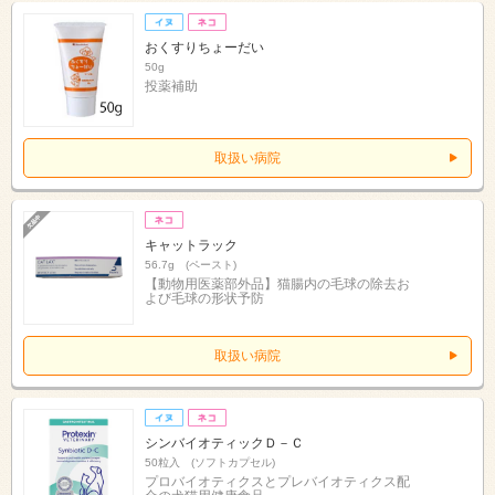
おくすりちょーだい
50g
投薬補助
取扱い病院
キャットラック
56.7g (ペースト)
【動物用医薬部外品】猫腸内の毛球の除去お
よび毛球の形状予防
取扱い病院
シンバイオティックＤ－Ｃ
50粒入 (ソフトカプセル)
プロバイオティクスとプレバイオティクス配