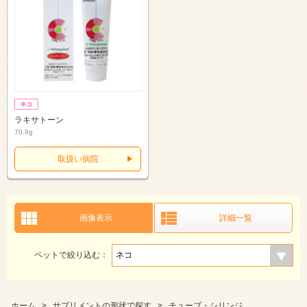
ラキサトーン
70.9g
取扱い病院
画像表示
詳細一覧
ペットで絞り込む：
ホーム
>
サプリメントの形状で探す
>
チューブ・シリンジ