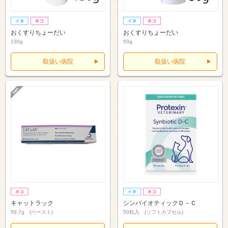
おくすりちょーだい
おくすりちょーだい
130g
50g
取扱い病院
取扱い病院
キャットラック
シンバイオティックＤ－Ｃ
56.7g (ペースト)
50粒入 (ソフトカプセル)