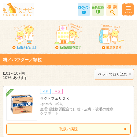
粉／パウダー／顆粒
[101～107件]
ペットで絞り込む
107件あります
ラクトフェリＤＸ
1g×50包 (粉末)
生理活性物質配合で口腔・皮膚・被毛の健康
をサポート
取扱い病院