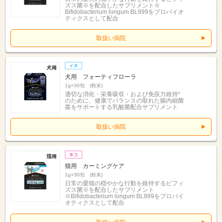
ズス菌※を配合したサプリメント※
Bifidobacterium longum BL999をプロバイオ
ティクスとして配合
取扱い病院
犬用 フォーティフローラ
1g×30包 (粉末)
適切な消化・栄養吸収・および免疫力維持*
のために、健康でバランスの取れた腸内細菌
叢をサポートする乳酸菌配合サプリメント
取扱い病院
猫用 カーミングケア
1g×30包 (粉末)
日常の愛猫の穏やかな行動を維持するビフィ
ズス菌※を配合したサプリメント
※Bifidobacterium longum BL999をプロバイ
オティクスとして配合