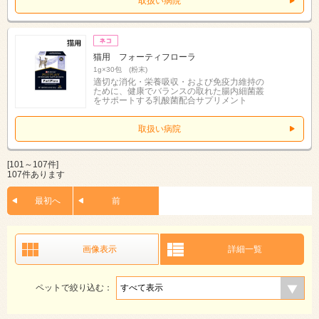
取扱い病院
猫用 フォーティフローラ
1g×30包 (粉末)
適切な消化・栄養吸収・および免疫力維持の
ために、健康でバランスの取れた腸内細菌叢
をサポートする乳酸菌配合サプリメント
取扱い病院
[101～107件]
107件あります
最初へ
前
画像表示
詳細一覧
ペットで絞り込む：