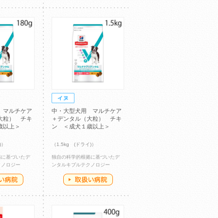
 マルチケア
中・大型犬用 マルチケア
大粒） チキ
＋デンタル（大粒） チキ
歳以上＞
ン ＜成犬１歳以上＞
)）
（1.5kg (ドライ)）
拠に基づいたデ
独自の科学的根拠に基づいたデ
クノロジー
ンタルキブルテクノロジー