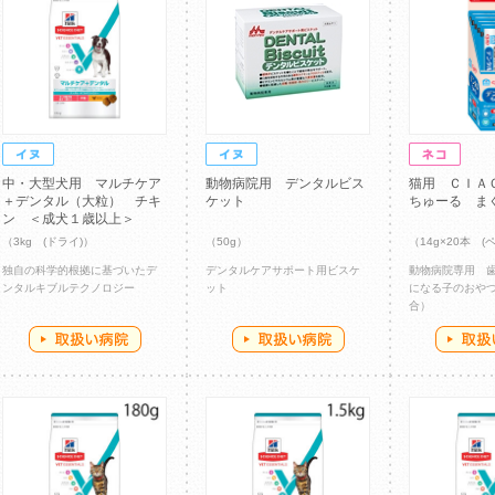
中・大型犬用 マルチケア
動物病院用 デンタルビス
猫用 ＣＩＡ
＋デンタル（大粒） チキ
ケット
ちゅーる ま
ン ＜成犬１歳以上＞
（3kg (ドライ)）
（50g）
（14g×20本 (
独自の科学的根拠に基づいたデ
デンタルケアサポート用ビスケ
動物病院専用 
ンタルキブルテクノロジー
ット
になる子のおや
合）