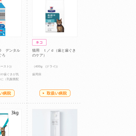
Ｏ デンタル
猫用 ｔ／ｄ（歯と歯ぐき
ぐろ
のケア）
ペースト)）
（400g (ドライ)）
歯や歯ぐきが気
歯周病
つに（乳酸菌配