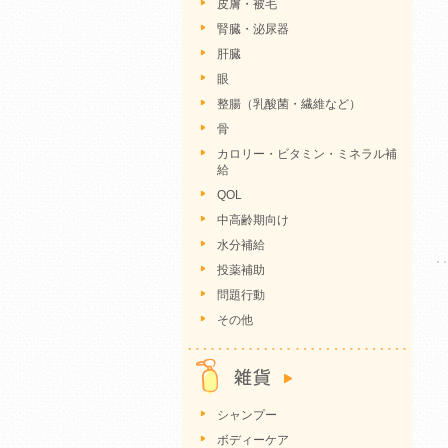
皮膚・被毛
腎臓・泌尿器
肝臓
眼
整腸（乳酸菌・繊維など）
骨
カロリー・ビタミン・ミネラル補
給
QOL
中高齢期向け
水分補給
投薬補助
問題行動
その他
シャンプー
ボディーケア