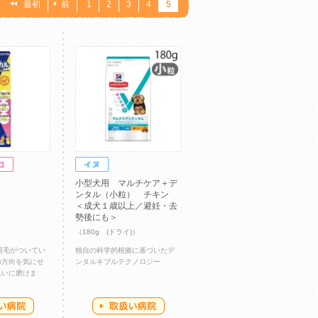
：
最初
前
1
2
3
4
5
小型犬用 マルチケア＋デ
ンタル（小粒） チキン
＜成犬１歳以上／避妊・去
勢後にも＞
（180g (ドライ)）
一周毛がついてい
独自の科学的根拠に基づいたデ
の方向を気にせ
ンタルキブルテクノロジー
れいに磨けま