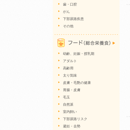
歯・口腔
がん
下部尿路疾患
その他
幼齢、妊娠・授乳期
アダルト
高齢用
太り気味
皮膚・毛艶の健康
胃腸・皮膚
毛玉
自然派
室内飼い
下部尿路リスク
避妊・去勢