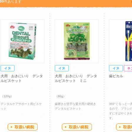
99
件あります
犬用 おきにいり デンタ
犬用 おきにいり デンタ
歯ピカル
ルビスケット
ルビスケット ミニ
（120g）
（80g）
デンタルケアサポート用ビスケ
歯磨きが苦手な愛犬用の硬焼き
360°ぐるっと
ット
デンタルビスケット
るので、ブラシ
ずにすばやくき
す。