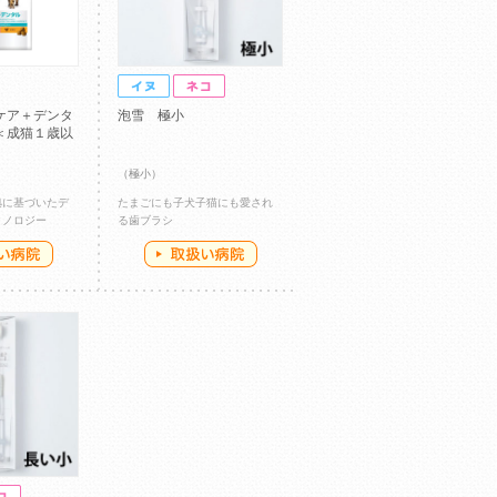
ケア＋デンタ
泡雪 極小
＜成猫１歳以
）
（極小）
拠に基づいたデ
たまごにも子犬子猫にも愛され
クノロジー
る歯ブラシ