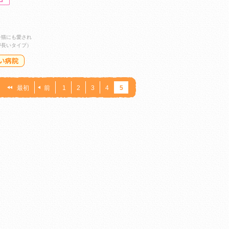
子猫にも愛され
が長いタイプ）
：
最初
前
1
2
3
4
5