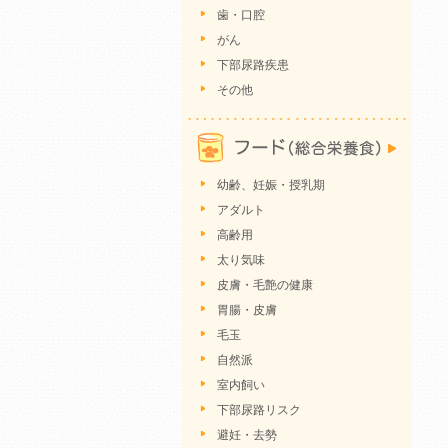
歯・口腔
がん
下部尿路疾患
その他
幼齢、妊娠・授乳期
アダルト
高齢用
太り気味
皮膚・毛艶の健康
胃腸・皮膚
毛玉
自然派
室内飼い
下部尿路リスク
避妊・去勢