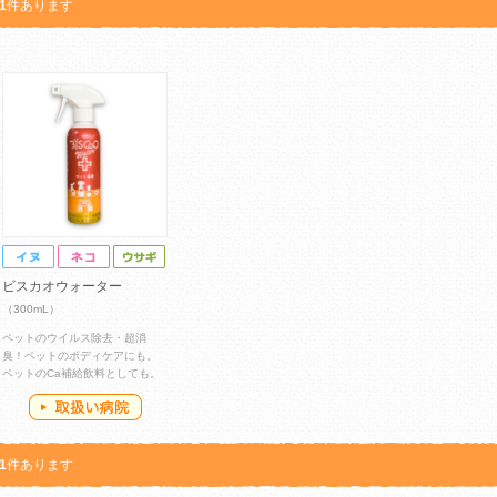
1
件あります
ビスカオウォーター
（300mL）
ペットのウイルス除去・超消
臭！ペットのボディケアにも。
ペットのCa補給飲料としても。
1
件あります