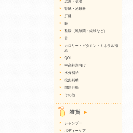
皮膚・被毛
腎臓・泌尿器
肝臓
眼
整腸（乳酸菌・繊維など）
骨
カロリー・ビタミン・ミネラル補
給
QOL
中高齢期向け
水分補給
投薬補助
問題行動
その他
シャンプー
ボディーケア