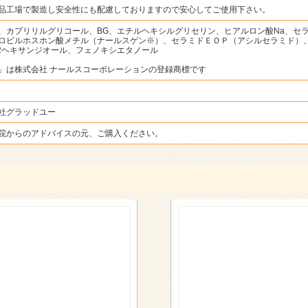
品工場で製造し安全性にも配慮しておりますので安心してご使用下さい。
、カプリリルグリコール、BG、エチルヘキシルグリセリン、ヒアルロン酸Na、セ
ロピルホスホン酸メチル（ナールスゲン※）、セラミドＥＯＰ（アシルセラミド）
,2ヘキサンジオール、フェノキシエタノール
」は株式会社 ナールスコーポレーションの登録商標です
社グラッドユー
院からのアドバイスの元、ご購入ください。