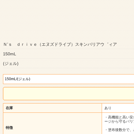
Ｎ’ｓ ｄｒｉｖｅ（エヌズドライブ）スキンバリアウ゛ィア
150mL
(ジェル)
在庫
あり
・高機能と高い安
ージから守るバリ
特徴
・塗布後数分で、