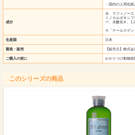
・国内の人用化粧
水、ラフィノース
ミノカルボキシプ
成分
ー、水酸化Ｋ、1
※「ナールスゲン
生産国
日本
製造・販売
【販売元】株式会
ご購入の前に
かかりつけ動物病
このシリーズの商品