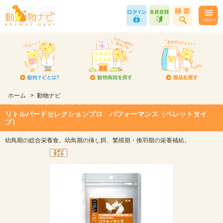
ホーム
>
動物ナビ
リトルバードセレクションプロ パフォーマンス（ペレットタイ
プ）
幼鳥期の総合栄養食。幼鳥期の挿し餌、繁殖期・換羽期の栄養補給。