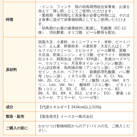
・インコ、フィンチ、類の幼鳥期用総合栄養食。お湯を
加えて「挿し餌」としてご使用いただけます。
・繁殖期・換羽期など高栄養が必要な時期には、そのま
特徴
ま食事に混ぜて栄養補助職としてもご使用いただけま
す。
・幼鳥期のお腹の健康維持に配慮し、乳酸菌（EC-12
株）、消化酵素、オリゴ糖、ビール酵母を配合。
脱脂大豆、小麦粉、ホミニーフィード、米粉、ビートパ
ルプ、えん麦、卵黄粉末、小麦胚芽、大豆たんぱく、ア
ルファルファミール、スピルリナ、ビール酵母、菜種・
大豆油、乾燥ニンジン、オリゴ糖、ゼオライト、植物抽
出エキス、精製魚油（DHA・EPA源）、乾燥ローズマリ
ー、ケルプミール、月見草オイル（γ-リノレン酸源）、
たんぽぽ粉末、魚肉抽出物（アンセリン源）、CPP（カ
原材料
ゼイン、ホスホ、ペプチド）、殺菌処理乳酸菌、パン酵
母（セレン源）、ミネラル類（P、Ca、K、Cl、Na、
Mn、Zn、Cu、C、ｌ）、アミノ酸類（Lys、Met、タウ
リン、Leu、Val、lle）、酸味料（クエン酸）、ビタミン
類（コリン、E、B3、C、B5、イノシトール、B2、
B6、A、B1、B9、K、B12、ビオチン、D3）、酵素（セ
ルラーゼ、アミラーゼ、リパーゼ等）
成分
【代謝エネルギー】343kcal以上/100g
製造・販売
【製造発売】イースター株式会社
かかりつけ動物病院からのアドバイスの元、ご購入くだ
ご購入の前に
さい。