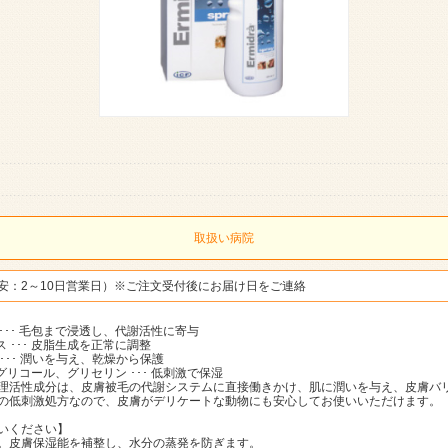
取扱い病院
安：2～10日営業日）※ご注文受付後にお届け日をご連絡
 ･･･ 毛包まで浸透し、代謝活性に寄与
ス ･･･ 皮脂生成を正常に調整
 ･･･ 潤いを与え、乾燥から保護
グリコール、グリセリン ･･･ 低刺激で保湿
理活性成分は、皮膚被毛の代謝システムに直接働きかけ、肌に潤いを与え、皮膚バ
の低刺激処方なので、皮膚がデリケートな動物にも安心してお使いいただけます。
いください】
。皮膚保湿能を補整し、水分の蒸発を防ぎます。