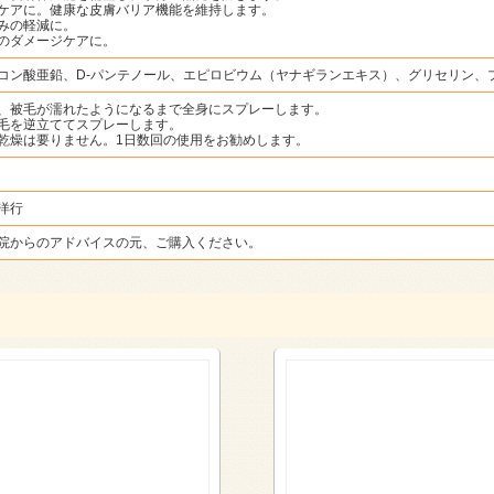
ケアに。健康な皮膚バリア機能を維持します。
みの軽減に。
のダメージケアに。
コン酸亜鉛、D-パンテノール、エピロビウム（ヤナギランエキス）、グリセリン、
、被毛が濡れたようになるまで全身にスプレーします。
毛を逆立ててスプレーします。
乾燥は要りません。1日数回の使用をお勧めします。
洋行
院からのアドバイスの元、ご購入ください。