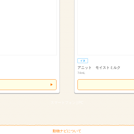
アニット モイストミルク
74mL
スマートフォン |
PC
動物ナビについて