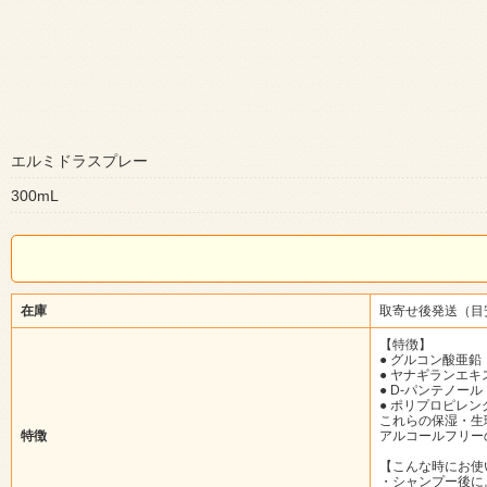
エルミドラスプレー
300mL
在庫
取寄せ後発送（目
【特徴】
● グルコン酸亜鉛
● ヤナギランエキ
● D-パンテノール
● ポリプロピレン
これらの保湿・生
特徴
アルコールフリー
【こんな時にお使
・シャンプー後に