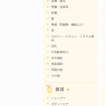
皮膚・被毛
腎臓・泌尿器
肝臓
眼
整腸（乳酸菌・繊維など）
骨
カロリー・ビタミン・ミネラル補
給
QOL
中高齢期向け
水分補給
投薬補助
問題行動
その他
シャンプー
ボディーケア