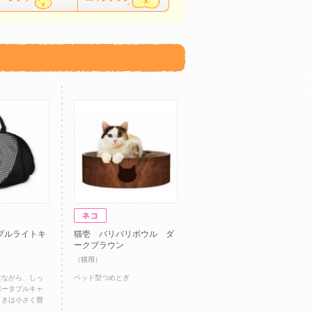
ブルライトキ
猫壱 バリバリボウル ダ
ークブラウン
（猫用）
量ながら、しっ
ベッド型つめとぎ
ポータブルキャ
ときは小さく畳