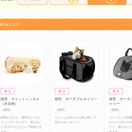
6
件あります
猫壱 キャットトンネル
猫壱 ポータブルキャリー
猫壱 ポータ
（木目柄）
ャリー
（猫用）
（猫用）
（猫用）
猫用おもちゃ。場所をとらない
ちょっとお出かけの時に軽くて
コンパクト＆軽
コンパクトサイズで、使わない
持ちやすいキャリー
かりした作りの
ときは平らにたたんで収納でき
リー。使わない
ます。
めます。