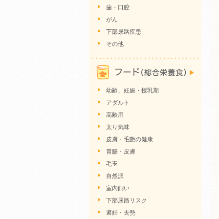
歯・口腔
がん
下部尿路疾患
その他
幼齢、妊娠・授乳期
アダルト
高齢用
太り気味
皮膚・毛艶の健康
胃腸・皮膚
毛玉
自然派
室内飼い
下部尿路リスク
避妊・去勢