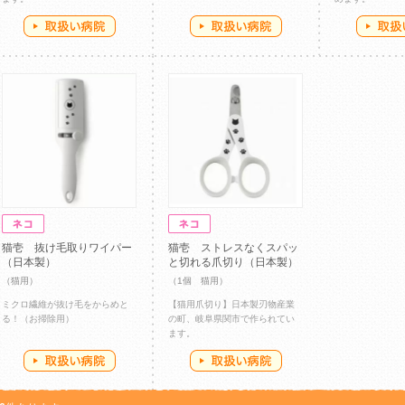
猫壱 抜け毛取りワイパー
猫壱 ストレスなくスパッ
（日本製）
と切れる爪切り（日本製）
（猫用）
（1個 猫用）
ミクロ繊維が抜け毛をからめと
【猫用爪切り】日本製刃物産業
る！（お掃除用）
の町、岐阜県関市で作られてい
ます。