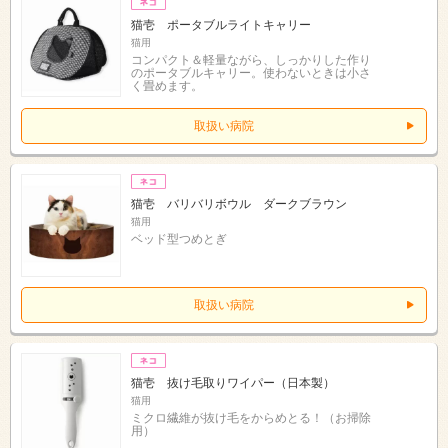
猫壱 ポータブルライトキャリー
猫用
コンパクト＆軽量ながら、しっかりした作り
のポータブルキャリー。使わないときは小さ
く畳めます。
取扱い病院
猫壱 バリバリボウル ダークブラウン
猫用
ベッド型つめとぎ
取扱い病院
猫壱 抜け毛取りワイパー（日本製）
猫用
ミクロ繊維が抜け毛をからめとる！（お掃除
用）