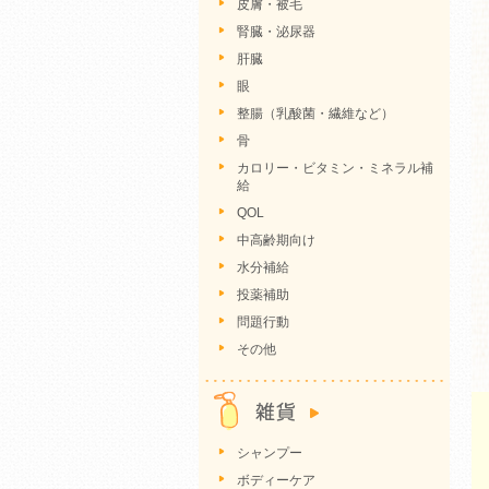
皮膚・被毛
腎臓・泌尿器
肝臓
眼
整腸（乳酸菌・繊維など）
骨
カロリー・ビタミン・ミネラル補
給
QOL
中高齢期向け
水分補給
投薬補助
問題行動
その他
シャンプー
ボディーケア