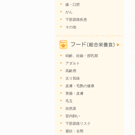
歯・口腔
がん
下部尿路疾患
その他
幼齢、妊娠・授乳期
アダルト
高齢用
太り気味
皮膚・毛艶の健康
胃腸・皮膚
毛玉
自然派
室内飼い
下部尿路リスク
避妊・去勢