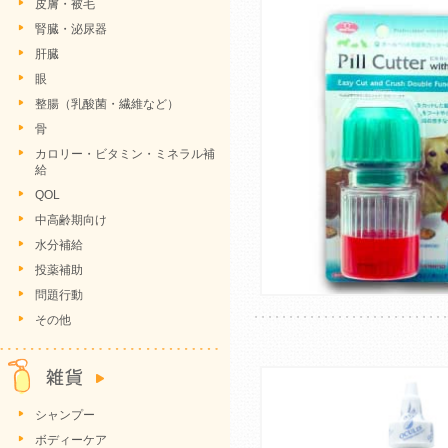
皮膚・被毛
腎臓・泌尿器
肝臓
眼
整腸（乳酸菌・繊維など）
骨
カロリー・ビタミン・ミネラル補
給
QOL
中高齢期向け
水分補給
投薬補助
問題行動
その他
シャンプー
ボディーケア