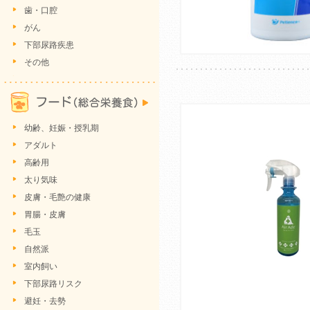
歯・口腔
がん
下部尿路疾患
その他
幼齢、妊娠・授乳期
アダルト
高齢用
太り気味
皮膚・毛艶の健康
胃腸・皮膚
毛玉
自然派
室内飼い
下部尿路リスク
避妊・去勢