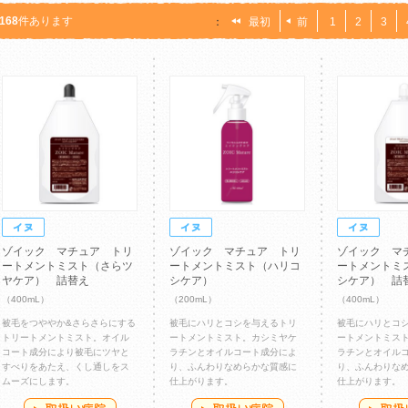
168
件あります
：
最初
前
1
2
3
ゾイック マチュア トリ
ゾイック マチュア トリ
ゾイック マ
ートメントミスト（さらツ
ートメントミスト（ハリコ
ートメントミ
ヤケア） 詰替え
シケア）
シケア） 詰
（400mL）
（200mL）
（400mL）
被毛をつややか&さらさらにする
被毛にハリとコシを与えるトリ
被毛にハリとコ
トリートメントミスト。オイル
ートメントミスト。カシミヤケ
ートメントミス
コート成分により被毛にツヤと
ラチンとオイルコート成分によ
ラチンとオイル
すべりをあたえ、くし通しをス
り、ふんわりなめらかな質感に
り、ふんわりな
ムーズにします。
仕上がります。
仕上がります。