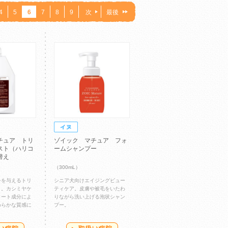
4
5
6
7
8
9
次
最後
チュア トリ
ゾイック マチュア フォ
スト（ハリコ
ームシャンプー
替え
（300mL）
シを与えるトリ
シニア犬向けエイジングビュー
ト。カシミヤケ
ティケア。皮膚や被毛をいたわ
コート成分によ
りながら洗い上げる泡状シャン
めらかな質感に
プー。