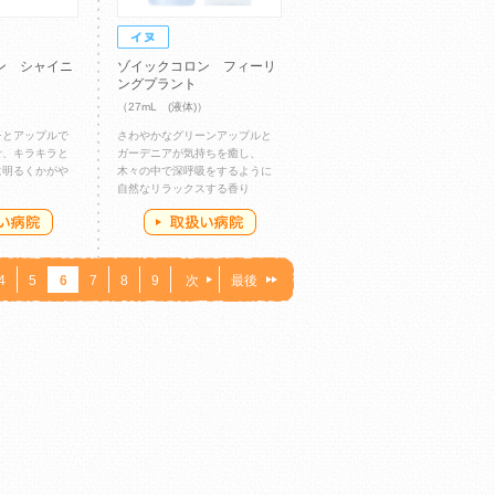
ン シャイニ
ゾイックコロン フィーリ
ングプラント
）
（27mL (液体)）
チとアップルで
さわやかなグリーンアップルと
せ、キラキラと
ガーデニアが気持ちを癒し、
に明るくかがや
木々の中で深呼吸をするように
自然なリラックスする香り
4
5
6
7
8
9
次
最後