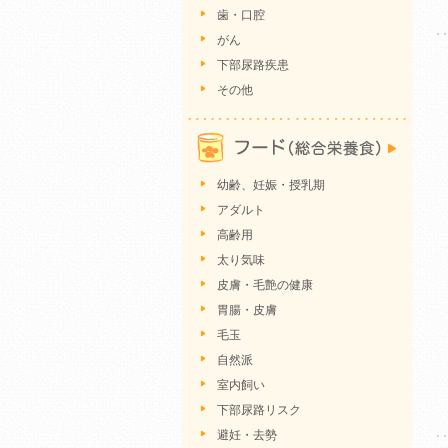
歯・口腔
がん
下部尿路疾患
その他
幼齢、妊娠・授乳期
アダルト
高齢用
太り気味
皮膚・毛艶の健康
胃腸・皮膚
毛玉
自然派
室内飼い
下部尿路リスク
避妊・去勢