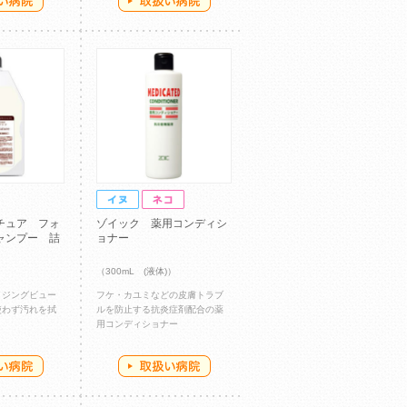
チュア フォ
ゾイック 薬用コンディシ
ャンプー 詰
ョナー
（300mL (液体)）
イジングビュー
フケ・カユミなどの皮膚トラブ
使わず汚れを拭
ルを防止する抗炎症剤配合の薬
用コンディショナー