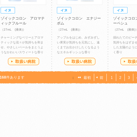
ゾイックコロン アロマテ
ゾイックコロン エナジー
ゾイックコロ
ィックフルール
ポム
ーペシュ
（27mL (液体)）
（27mL (液体)）
（27mL (液体)
チャーミングなベリーとアロマ
アップルをはじめ、みずみずし
採れたてのピー
ティックな花々が気持ちを和ま
い果実が気持ちを元気にし、遠
気持ちをはずま
せ、やさしいベールをまとうよ
くまでお出かけしたくなるよう
した太陽のよう
うなかわいいスウィートな香り
なエネルギッシュな香り
く香り
168
件あります
：
最初
前
1
2
3