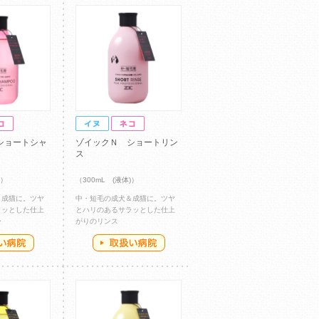
ショートシャ
ゾイックＮ ショートリン
ス
)）
（300mL (液体)）
＆成猫に。ツヤ
中・短毛の成犬＆成猫に。ツヤ
ラッとした仕上
とハリのあるサラッとした仕上
ー
がりのリンス