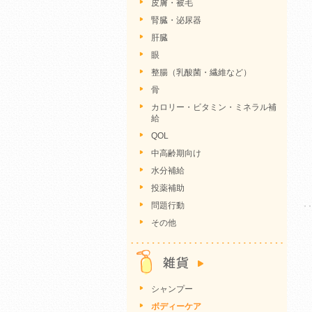
皮膚・被毛
腎臓・泌尿器
肝臓
眼
整腸（乳酸菌・繊維など）
骨
カロリー・ビタミン・ミネラル補
給
QOL
中高齢期向け
水分補給
投薬補助
問題行動
その他
シャンプー
ボディーケア