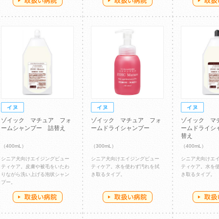
ゾイック マチュア フォ
ゾイック マチュア フォ
ゾイック マ
ームシャンプー 詰替え
ームドライシャンプー
ームドライシ
替え
（400mL）
（300mL）
（400mL）
シニア犬向けエイジングビュー
シニア犬向けエイジングビュー
シニア犬向けエ
ティケア。皮膚や被毛をいたわ
ティケア。水を使わず汚れを拭
ティケア。水を
りながら洗い上げる泡状シャン
き取るタイプ。
き取るタイプ。
プー。