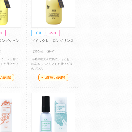
ロングシャン
ゾイックＮ ロングリンス
)）
（300mL (液体)）
猫に。うるおい
長毛の成犬＆成猫に。うるおい
とした仕上がり
のあるしっとりとした仕上がり
のリンス