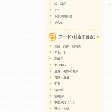
歯・口腔
がん
下部尿路疾患
その他
幼齢、妊娠・授乳期
アダルト
高齢用
太り気味
皮膚・毛艶の健康
胃腸・皮膚
毛玉
自然派
室内飼い
下部尿路リスク
避妊・去勢