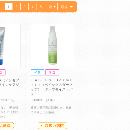
：
1
2
3
4
5
次
最後
Ａ（アンセプ
ＢＡＳＩＣＳ Ｄｅｒｍｃ
スキンケアジ
ａｒｅ（ベイシクスダーマ
ケア） ダーマモイストバ
ス
ー/クリーム)）
（400mL (液体)）
ゃない、動物初
皮膚の専門家が監修した、皮膚
キンケア（犬幹
にやさしい入浴剤。
配合）