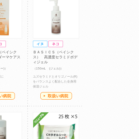
（ベイシク
ＢＡＳＩＣＳ（ベイシク
ダーマケアス
ス） 高濃度セラミドボデ
ィジェル
レー)）
（150mL (ジェル)）
湿に
ユズセラミドとオリゴノール(R)
をバランスよく配合した全身用
保湿ジェル