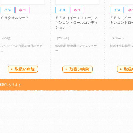
ＣＨタオルシート
ＥＦＡ（イーエフエー）ス
ＥＦＡ（イー
キンコントロールコンディ
キンコントロ
ショナー
ー
（25枚）
（236mL）
（236mL）
シャンプーの合間の毎日のケア
低刺激性動物用コンディショナ
低刺激性動物用
に
ー
89
件あります