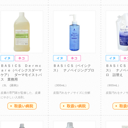
ＢＡＳＩＣＳ Ｄｅｒｍｃ
ＢＡＳＩＣＳ（ベイシク
ＢＡＳＩＣＳ
ａｒｅ（ベイシクスダーマ
ス） ナノベイジングプロ
ス） ナノベ
ケア） ダーマモイストバ
ロ 詰替え
ス 業務用
（3L (液体)）
（300mL）
（900mL）
皮膚の専門家が監修した、皮膚
皮脂汚れをナノサイズに分解
皮脂汚れをナノ
にやさしい入浴剤。