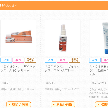
89
件あります
「ＺＹＭＯＸ」 ザイマッ
「ＺＹＭＯＸ」 ザイマッ
ＡＮＣＥＰＲ
クス スキンクリーム
クス スキンスプレー
ラ） 動物用
ェル
（28mL）
（60mL）
（30g (パウダ
局部への使用に適したクリーム
広範囲に便利なスプレータイプ
うるおいだけじ
のステムセルス
細胞培養上清液