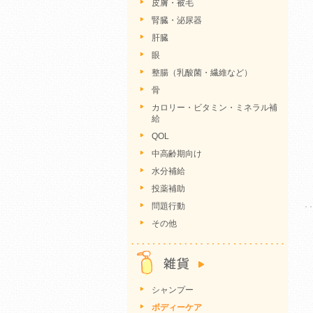
皮膚・被毛
腎臓・泌尿器
肝臓
眼
整腸（乳酸菌・繊維など）
骨
カロリー・ビタミン・ミネラル補
給
QOL
中高齢期向け
水分補給
投薬補助
問題行動
その他
シャンプー
ボディーケア