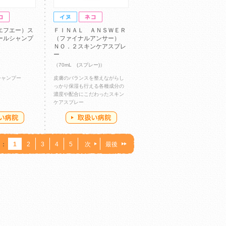
エフエー）ス
ＦＩＮＡＬ ＡＮＳＷＥＲ
ールシャンプ
（ファイナルアンサー）
ＮＯ．２スキンケアスプレ
ー
（70mL (スプレー)）
シャンプー
皮膚のバランスを整えながらし
っかり保湿も行える各種成分の
濃度や配合にこだわったスキン
ケアスプレー
：
1
2
3
4
5
次
最後