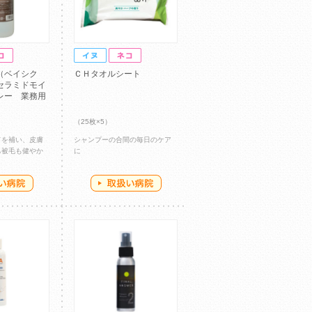
（ベイシク
ＣＨタオルシート
セラミドモイ
レー 業務用
（25枚×5）
ドを補い、皮膚
シャンプーの合間の毎日のケア
ち被毛も健やか
に