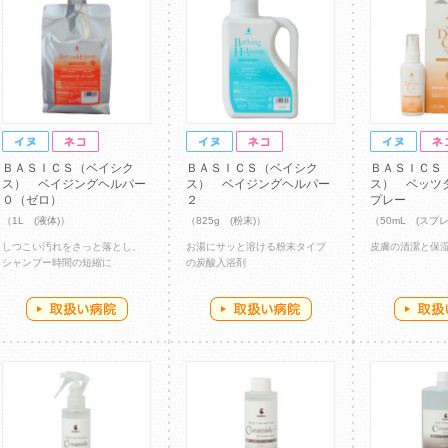
ＢＡＳＩＣＳ（ベイシク
ＢＡＳＩＣＳ（ベイシク
ＢＡＳＩＣＳ
ス） ベイジングヘルパー
ス） ベイジングヘルパー
ス） ベッツ
０（ゼロ）
２
プレー
（1L (液体)）
（825g (粉末)）
（50mL (スプ
しつこい汚れをさっと落とし、
お湯にサッと溶ける粉末タイプ
皮膚の清潔と保
シャンプー時間の短縮に
の炭酸入浴剤