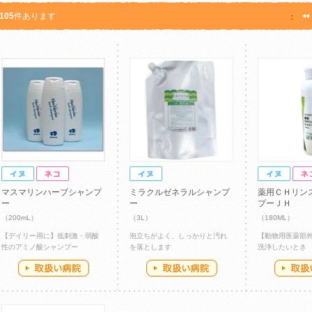
105
件あります
：
マスマリンハーブシャンプ
ミラクルゼネラルシャンプ
薬用ＣＨリン
ー
ー
プーＪＨ
（200mL）
（3L）
（180ML）
【デイリー用に】低刺激・弱酸
泡立ちがよく、しっかりと汚れ
【動物用医薬部
性のアミノ酸シャンプー
を落とします
洗浄したいとき