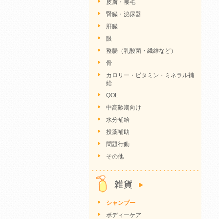
皮膚・被毛
腎臓・泌尿器
肝臓
眼
整腸（乳酸菌・繊維など）
骨
カロリー・ビタミン・ミネラル補
給
QOL
中高齢期向け
水分補給
投薬補助
問題行動
その他
シャンプー
ボディーケア