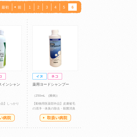
最初
前
1
2
3
4
5
6
スインシャン
薬用ヨードシャンプー
（250mL (液体)）
外品】しっかり
【動物用医薬部外品】皮膚被毛
の清浄・体臭の除去・殺菌消臭