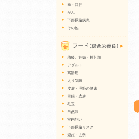
歯・口腔
がん
下部尿路疾患
その他
幼齢、妊娠・授乳期
アダルト
高齢用
太り気味
皮膚・毛艶の健康
胃腸・皮膚
毛玉
自然派
室内飼い
下部尿路リスク
避妊・去勢