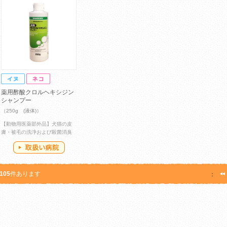
薬用酢酸クロルヘキシジン
シャンプー
（250g (液体)）
【動物用医薬部外品】犬猫の皮
膚・被毛の洗浄および殺菌消臭
105
件あります
：