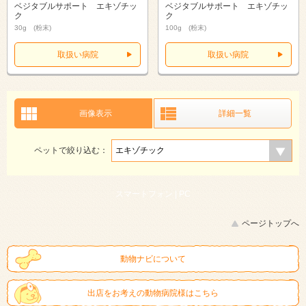
ベジタブルサポート エキゾチッ
ベジタブルサポート エキゾチッ
ク
ク
30g (粉末)
100g (粉末)
取扱い病院
取扱い病院
画像表示
詳細一覧
ペットで絞り込む：
スマートフォン |
PC
ページトップへ
動物ナビについて
出店をお考えの動物病院様はこちら