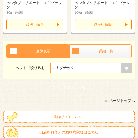
ベジタブルサポート エキゾチッ
ベジタブルサポート エキゾチッ
ク
ク
30g (粉末)
100g (粉末)
取扱い病院
取扱い病院
画像表示
詳細一覧
ペットで絞り込む：
スマートフォン |
PC
ページトップへ
動物ナビについて
出店をお考えの動物病院様はこちら