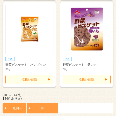
野菜ビスケット パンプキン
野菜ビスケット 紫いも
50g
50g
取扱い病院
取扱い病院
[101～144件]
144件あります
最初へ
前