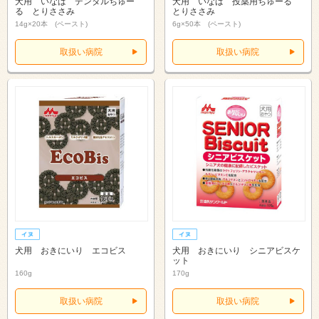
犬用 いなば デンタルちゅー
犬用 いなば 投薬用ちゅーる
る とりささみ
とりささみ
14g×20本 (ペースト)
6g×50本 (ペースト)
取扱い病院
取扱い病院
犬用 おきにいり エコビス
犬用 おきにいり シニアビスケ
ット
160g
170g
取扱い病院
取扱い病院