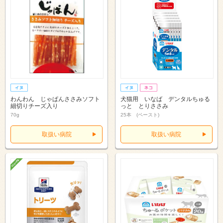
わんわん じゃぱんささみソフト
犬猫用 いなば デンタルちゅる
細切りチーズ入り
っと とりささみ
70g
25本 (ペースト)
取扱い病院
取扱い病院