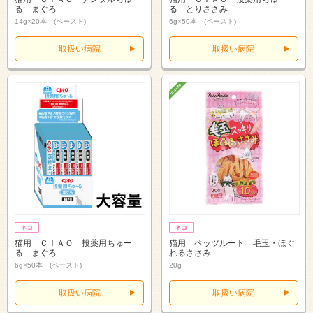
る まぐろ
る とりささみ
14g×20本 (ペースト)
6g×50本 (ペースト)
取扱い病院
取扱い病院
猫用 ＣＩＡＯ 投薬用ちゅー
猫用 ペッツルート 毛玉・ほぐ
る まぐろ
れるささみ
6g×50本 (ペースト)
20g
取扱い病院
取扱い病院