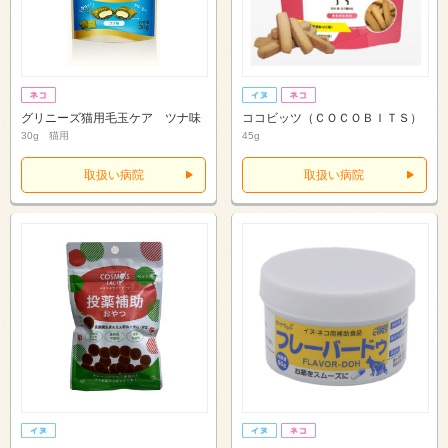
グリニーズ猫用毛玉ケア ツナ味
ココビッツ（ＣＯＣＯＢＩＴＳ）
30g 猫用
45g
取扱い病院
取扱い病院