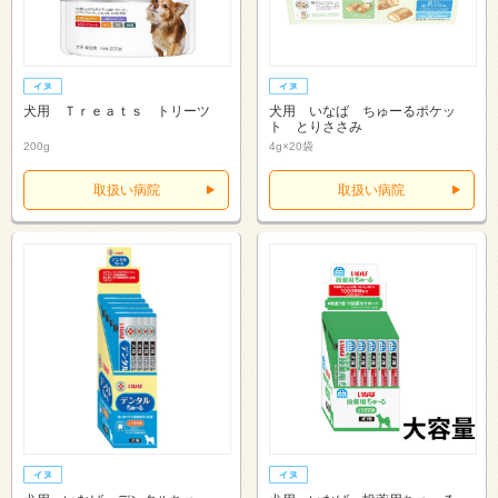
犬用 Ｔｒｅａｔｓ トリーツ
犬用 いなば ちゅーるポケッ
ト とりささみ
200g
4g×20袋
取扱い病院
取扱い病院