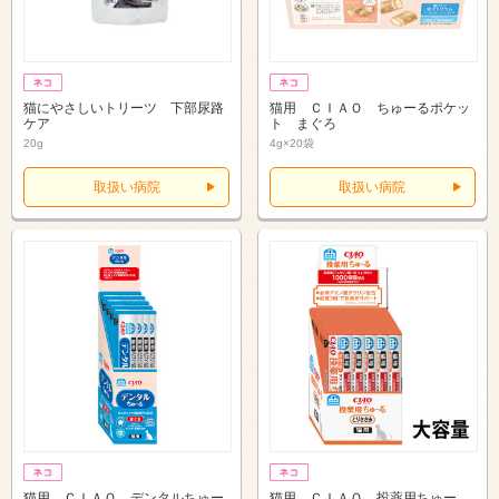
猫にやさしいトリーツ 下部尿路
猫用 ＣＩＡＯ ちゅーるポケッ
ケア
ト まぐろ
20g
4g×20袋
取扱い病院
取扱い病院
猫用 ＣＩＡＯ デンタルちゅー
猫用 ＣＩＡＯ 投薬用ちゅー