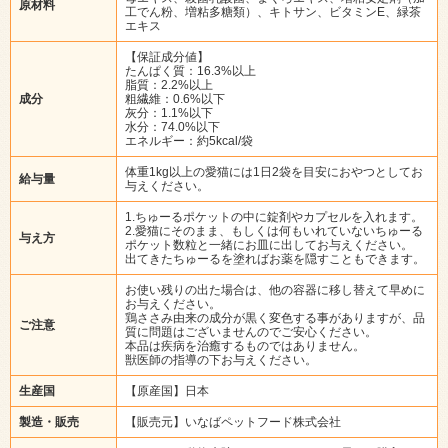
原材料
工でん粉、増粘多糖類）、キトサン、ビタミンE、緑茶
エキス
【保証成分値】
たんぱく質：16.3%以上
脂質：2.2%以上
成分
粗繊維：0.6%以下
灰分：1.1%以下
水分：74.0%以下
エネルギー：約5kcal/袋
体重1kg以上の愛猫には1日2袋を目安におやつとしてお
給与量
与えください。
1.ちゅーるポケットの中に錠剤やカプセルを入れます。
2.愛猫にそのまま、もしくは何もいれていないちゅーる
与え方
ポケット数粒と一緒にお皿に出してお与えください。
出てきたちゅーるを塗ればお薬を隠すこともできます。
お使い残りの出た場合は、他の容器に移し替えて早めに
お与えください。
鶏ささみ由来の成分が黒く変色する事がありますが、品
ご注意
質に問題はございませんのでご安心ください。
本品は疾病を治癒するものではありません。
獣医師の指導の下お与えください。
生産国
【原産国】日本
製造・販売
【販売元】いなばペットフード株式会社