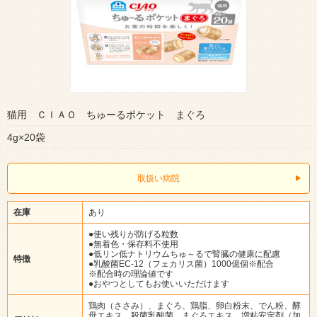
猫用 ＣＩＡＯ ちゅーるポケット まぐろ
4g×20袋
取扱い病院
在庫
あり
●使い残りが防げる粒数
●無着色・保存料不使用
●低リン低ナトリウムちゅ～るで腎臓の健康に配慮
特徴
●乳酸菌EC-12（フェカリス菌）1000億個※配合
※配合時の理論値です
●おやつとしてもお使いいただけます
鶏肉（ささみ）、まぐろ、鶏脂、卵白粉末、でん粉、酵
母エキス、殺菌乳酸菌、まぐろエキス、増粘安定剤（加