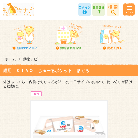
ホーム
>
動物ナビ
猫用 ＣＩＡＯ ちゅーるポケット まぐろ
外はふっくら、内側はちゅ～るが入った一口サイズのおやつ。使い切りが防げ
る粒数に。