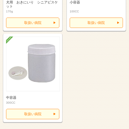
犬用 おきにいり シニアビスケ
小容器
ット
170g
100CC
取扱い病院
取扱い病院
中容器
300CC
取扱い病院