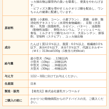
ッカ抽出物は腸管内の臭いを吸着し、便臭をやわらげま
す。
・ビフィズス菌を増やすミルクオリゴ糖を配合し、ワン
ちゃんの健康に配慮しています。
穀類（小麦粉、コーン、小麦ブラン）、蔗糖、全卵、難
消化性デキストリン（水溶性食物繊維）、豆類（大豆
粉）、乳類（脱脂粉乳、カゼイン、バター）、油脂類
原材料
（動物性油脂）、卵殻カルシウム、フィッシュミール、
食塩、ミルクオリゴ糖/セルロース、大豆レシチン、膨張
剤、甘味料（ステビア）、ユッカ抽出物
たんぱく質12.0％以上、脂質：6.0％以上、粗繊維3.0％
成分
以下、灰分4.0％以下、水分7.0％以下、代謝エネルギー
（ＭＥ）313kcal/100g（1枚当り約6kcal）
超小型犬（5kg）…12枚以内
小型犬（10kg）…18枚以内
給与量
中型犬（20kg）…36枚以内
大型犬（30kg）…48枚以内
与え方
1日2～3回に分けてお与えください。
生産国
日本
製造・販売
【発売元】株式会社森乳サンワールド
かかりつけ動物病院からのアドバイスの元、ご購入くだ
ご購入の前に
さい。